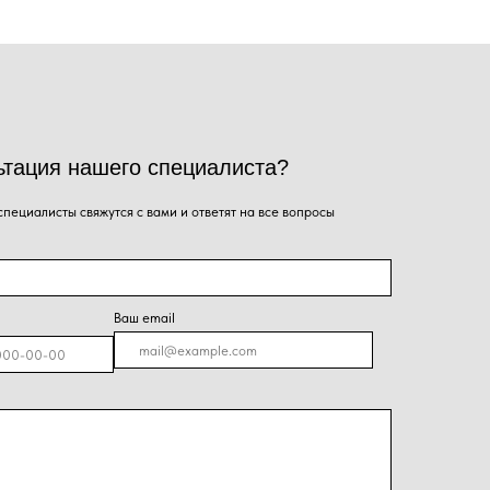
го специалиста?
ся с вами и ответят на все вопросы
Ваш email
я на кнопку, Вы даёте согласие на обработку
альных данных и соглашаетесь с
политикой
енциальности
.