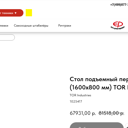
+7(499)877-39-94
za
 ▼
Самоходные штабелёры
Ричтраки
Стол подъемный пе
(1600x800 мм) TOR 
TOR Industries
1025417
67931,00
р.
81518,00
р.