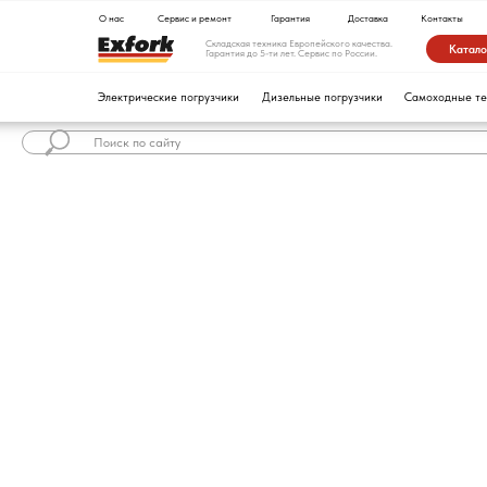
О нас
Сервис и ремонт
Гарантия
Доставка
Контакты
Складская техника Европейского качества.
Каталог техники
Гарантия до 5-ти лет. Сервис по России.
Электрические погрузчики
Дизельные погрузчики
Самоходные тележки