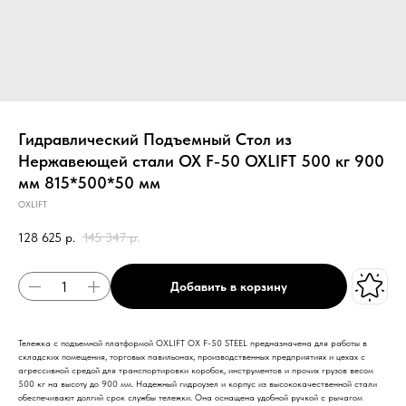
Гидравлический Подъемный Стол из
Нержавеющей стали OX F-50 OXLIFT 500 кг 900
мм 815*500*50 мм
OXLIFT
128 625
р.
145 347
р.
Добавить в корзину
Тележка с подъемной платформой OXLIFT OX F-50 STEEL предназначена для работы в
складских помещения, торговых павильонах, производственных предприятиях и цехах с
агрессивной средой для транспортировки коробок, инструментов и прочих грузов весом
500 кг на высоту до 900 мм. Надежный гидроузел и корпус из высококачественной стали
обеспечивают долгий срок службы тележки. Она оснащена удобной ручкой с рычагом