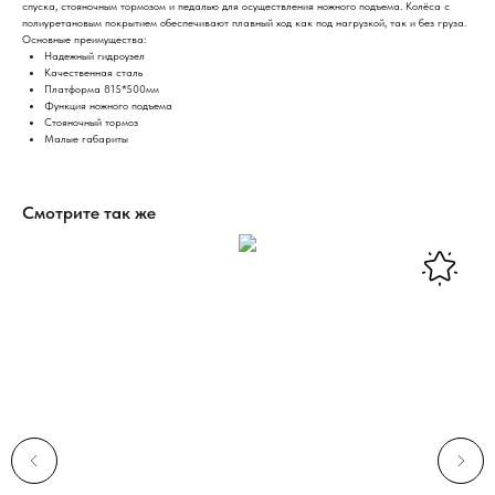
спуска, стояночным тормозом и педалью для осуществления ножного подъема. Колёса с
полиуретановым покрытием обеспечивают плавный ход как под нагрузкой, так и без груза.
Основные преимущества:
Надежный гидроузел
Качественная сталь
Платформа 815*500мм
Функция ножного подъема
Стояночный тормоз
Малые габариты
Смотрите так же