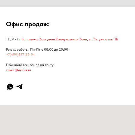
Офис продаж:
ТЦ М7+
г.Балашиха, Западная Коммунальная Зона, ш. Энтузиастов, 1Б
Режим работы: Пн-Пт с 08:00 до 20:00
+7(499)877-39-94
Пришлите ваш заказ на почту:
zakaz@exfork.ru