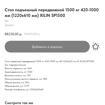
Стол подъемный передвижной 1500 кг 420-1000
мм (1220х610 мм) XILIN SP1500
Xilin
1005707
88230,00
р.
94407,00
р.
Добавить в корзину
Стол подъемный передвижной 1500 кг 420-1000 мм 40 1220х610 мм 41 XILIN SP1500
Тип: Гидравлические
Высота подхвата, мм: 420
Грузоподъемность, кг: 1500
Диаметр колеса, мм: 150
Максимальная высота подъема, мм: 580
Общая высота, мм: 962
Общая длина, мм: 1379
Размер платформы, мм: 1220х610х60
Смотрите так же