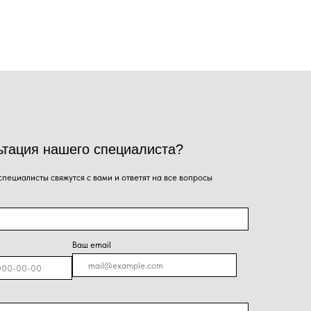
го специалиста?
ся с вами и ответят на все вопросы
Ваш email
я на кнопку, Вы даёте согласие на обработку
альных данных и соглашаетесь с
политикой
енциальности
.