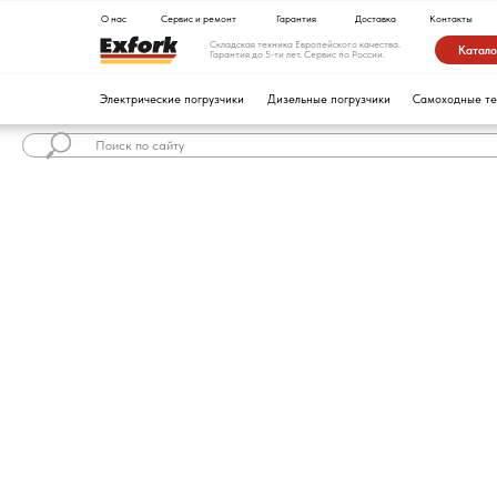
О нас
Сервис и ремонт
Гарантия
Доставка
Контакты
Складская техника Европейского качества.
Каталог техники
Гарантия до 5-ти лет. Сервис по России.
Электрические погрузчики
Дизельные погрузчики
Самоходные тележки