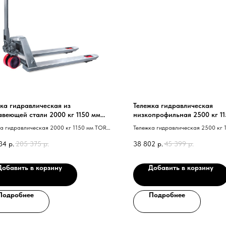
ка гидравлическая из
Тележка гидравлическая
веющей стали 2000 кг 1150 мм
низкопрофильная 2500 кг 1
уретановые колеса TOR BX
полиуретановые колеса TO
а гидравлическая 2000 кг 1150 мм TOR
Тележка гидравлическая 2500 кг 
ржавеющая сталь 40 полиуретановые
RHP низкопрофильная 40 полиуре
34
р.
205 375
р.
38 802
р.
45 399
р.
 41
колеса 41
Добавить в корзину
Добавить в корзину
Подробнее
Подробнее