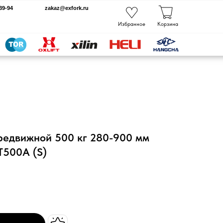
kaz@exfork.ru
Избранное
Корзина
редвижной 500 кг 280-900 мм
T500A (S)