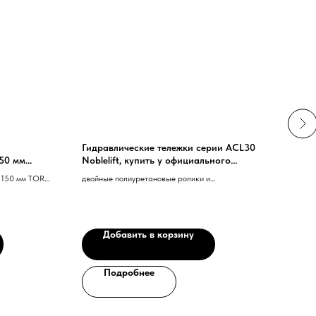
Гидравлические тележки серии ACL30
Теле
150 мм
Noblelift, купить у официального
мм п
R RHP
дилера
1150 мм TOR
двойные полиуретановые ролики и
Тележ
тановые
полиуретановые грузовые колеса PU+PU
DB 40
21 5
Добавить в корзину
Подробнее