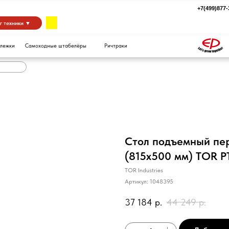
+7(499)877-39-94
za
 ▼
Самоходные штабелёры
Ричтраки
Стол подъемный пе
(815х500 мм) TOR P
TOR Industries
Артикул:
1048395
37 184
р.
44 249
р.