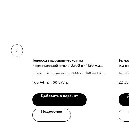
0 кг 800
Тележка гидравлическая из
Тележ
TOR RHP
нержавеющей стали 2500 кг 1150 мм
мм п
нейлоновые колеса TOR WH-25S
(сери
800 мм TOR
Тележка гидравлическая 2500 кг 1150 мм TOR
Тележк
WH-25S нержавеющая сталь 40 нейлоновые
AC 40 
166 441
р.
188 079
р.
22 59
колеса 41
Добавить в корзину
Подробнее