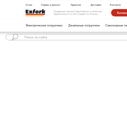
О нас
Сервис и ремонт
Гарантия
Доставка
Контакты
Складская техника Европейского качества.
Каталог техники
Гарантия до 5-ти лет. Сервис по России.
Электрические погрузчики
Дизельные погрузчики
Самоходные тележки