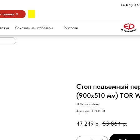
+7(499)877-39-94
za
 ▼
Самоходные штабелёры
Ричтраки
Стол подъемный пер
(900x510 мм) TOR 
TOR Industries
Артикул:
1183510
47 249
р.
53 864
р.