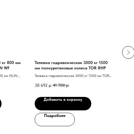
 кг 800 мм
Тележка гидравлическая 3000 кг 1500
Теле
IN WF
мм полиуретановые колеса TOR RHP
мм п
RHP(
00 мм XILIN
Тележка гидравлическая 3000 кг 1500 мм TOR
Тележ
RHP 40 полиуретановые колеса 41
RHP 4
38 692
р.
41 788
р.
26 6
Добавить в корзину
Подробнее