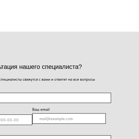
го специалиста?
ся с вами и ответят на все вопросы
Ваш email
я на кнопку, Вы даёте согласие на обработку
альных данных и соглашаетесь с
политикой
енциальности
.