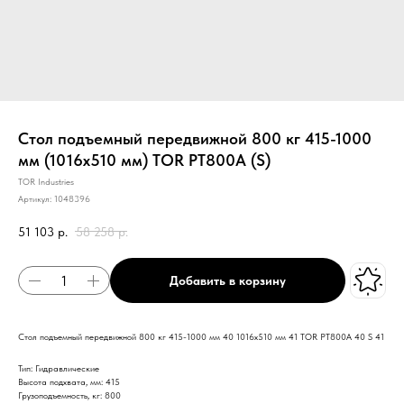
Стол подъемный передвижной 800 кг 415-1000
мм (1016х510 мм) TOR PT800A (S)
TOR Industries
Артикул:
1048396
51 103
р.
58 258
р.
Добавить в корзину
Стол подъемный передвижной 800 кг 415-1000 мм 40 1016х510 мм 41 TOR PT800A 40 S 41
Тип: Гидравлические
Высота подхвата, мм: 415
Грузоподъемность, кг: 800