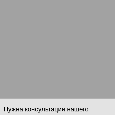
Ваш email
Сообщение
Отправить
Нажимая на кнопку, Вы даёте согласие на обработку персональных
данных и соглашаетесь с
политикой конфиденциальности
.