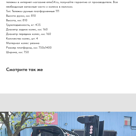
тележки в интернет-магазине eme54.ru, получайте гарантию от производителя. Все
необходимые запасные части и колеса в наличии.
Тип: Тележки ручные платформенные ТП
Высота ручки, мм: 810
Высота, мм: 810
Грузоподъемность, кг: 435
Диаметр задних колес, мм: 160
Диаметр передних колес, мм: 160
Количество колес, шт: 4
Материал колес: резина
Размер платформы, мм: 750х1400
Ширина, мм: 750
Смотрите так же
Нужна консультация нашего
специалиста?
Оставьте заявку, наши специалисты свяжутся с вами
и ответят на все вопросы
Ваше имя