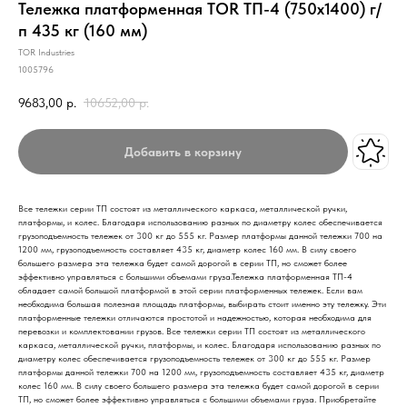
Тележка платформенная TOR ТП-4 (750х1400) г/
п 435 кг (160 мм)
TOR Industries
1005796
9683,00
р.
10652,00
р.
Добавить в корзину
Все тележки серии ТП состоят из металлического каркаса, металлической ручки,
платформы, и колес. Благодаря использованию разных по диаметру колес обеспечивается
грузоподъемность тележек от 300 кг до 555 кг. Размер платформы данной тележки 700 на
1200 мм, грузоподъемность составляет 435 кг, диаметр колес 160 мм. В силу своего
большего размера эта тележка будет самой дорогой в серии ТП, но сможет более
эффективно управляться с большими объемами груза.Тележка платформенная ТП-4
обладает самой большой платформой в этой серии платформенных тележек. Если вам
необходима большая полезная площадь платформы, выбирать стоит именно эту тележку. Эти
платформенные тележки отличаются простотой и надежностью, которая необходима для
перевозки и комплектовании грузов. Все тележки серии ТП состоят из металлического
каркаса, металлической ручки, платформы, и колес. Благодаря использованию разных по
диаметру колес обеспечивается грузоподъемность тележек от 300 кг до 555 кг. Размер
платформы данной тележки 700 на 1200 мм, грузоподъемность составляет 435 кг, диаметр
колес 160 мм. В силу своего большего размера эта тележка будет самой дорогой в серии
ТП, но сможет более эффективно управляться с большими объемами груза. Приобретайте