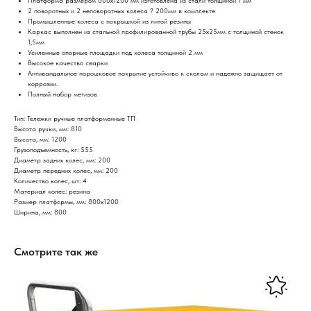
Платформа размером 800х1200 мм изготовлена из стали толщиной 1 мм
2 поворотных и 2 неповоротных колеса ? 200мм в комплекте
Промышленные колеса с покрышкой из литой резины
Каркас выполнен из стальной профилированной трубы 25х25мм с толщиной стенок
1,5мм
Усиленные опорные площадки под колеса толщиной 2 мм
Высокое качество сварки
Антивандальное порошковое покрытие устойчиво к сколам и надежно защищает от
коррозии.
Полный набор метизов
Тип: Тележки ручные платформенные ТП
Высота ручки, мм: 810
Высота, мм: 1200
Грузоподъемность, кг: 555
Диаметр задних колес, мм: 200
Диаметр передних колес, мм: 200
Количество колес, шт: 4
Материал колес: резина
Размер платформы, мм: 800х1200
Ширина, мм: 800
Смотрите так же