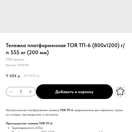
Тележка платформенная TOR ТП-6 (800х1200) г/
п 555 кг (200 мм)
TOR Industries
Артикул:
1020341
9 684
р.
10 459
р.
Добавить в корзину
Металлическая платформенная тележка
TOR ТП-6
предназначена для перевозки грузов
на складах, производствах, в магазинах
Преимущества тележек TOR ТП-6:
Грузоподъемность 555кг