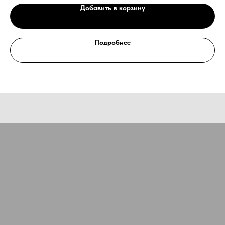
специалиста?
Добавить в корзину
Оставьте заявку, наши специалисты свяжутся с вами
и ответят на все вопросы
Ваше имя
Подробнее
Номер телефона
+7
Ваш email
Сообщение
Отправить
Нажимая на кнопку, Вы даёте согласие на обработку персональных