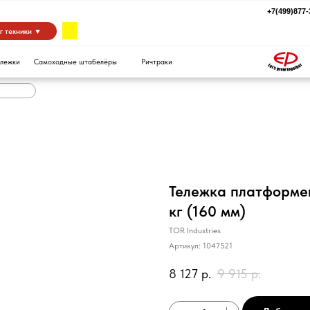
+7(499)877-39-94
za
 ▼
Самоходные штабелёры
Ричтраки
Тележка платформен
кг (160 мм)
TOR Industries
Артикул:
1047521
8 127
р.
9 915
р.