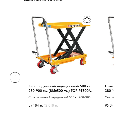
й 1500 кг
Стол подъемный передвижной 500 кг
Стол
TOR PTS1500
280-900 мм (815х500 мм) TOR PT500A
380-1
(Z)
PTD20
кг 500-1700
Стол подъемный передвижной 500 кг 280-900
Стол п
 40 Z 41
мм 40 815х500 мм 41 TOR PT500A 40 Z 41
мм 40 
37 184
р.
42 018
р.
96 34