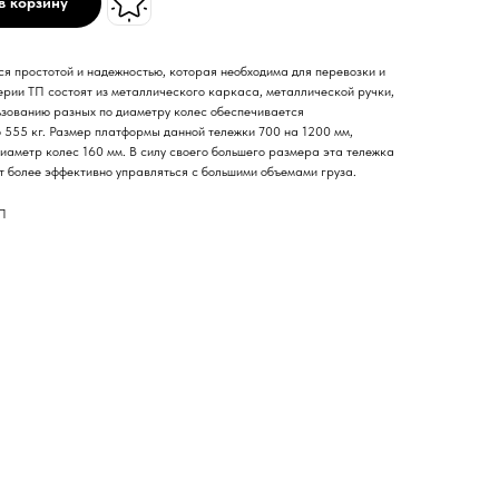
в корзину
я простотой и надежностью, которая необходима для перевозки и
ерии ТП состоят из металлического каркаса, металлической ручки,
ьзованию разных по диаметру колес обеспечивается
о 555 кг. Размер платформы данной тележки 700 на 1200 мм,
диаметр колес 160 мм. В силу своего большего размера эта тележка
жет более эффективно управляться с большими объемами груза.
ТП