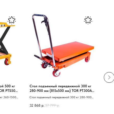
ой 500 кг
Стол подъемный передвижной 300 кг
Стол
TOR PTS500
280-900 мм (815х500 мм) TOR PT300A
225-
(S)
кг 360-1500
Стол подъемный передвижной 300 кг 280-900
Стол 
40 Z 41
мм 40 815х500 мм 41 TOR PT300A 40 S 41
40 74
32 868
р.
37 799
р.
25 6