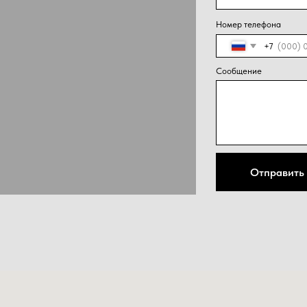
Нажима
Отправить
персон
конфид