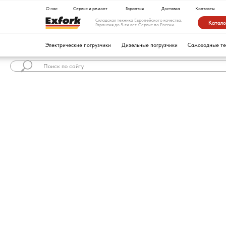
О нас
Сервис и ремонт
Гарантия
Доставка
Контакты
Складская техника Европейского качества.
Каталог техники
Гарантия до 5-ти лет. Сервис по России.
Электрические погрузчики
Дизельные погрузчики
Самоходные тележки