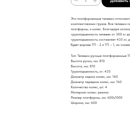
Добавить 
Эти платформенные тележки отличаютс
комплектовании грузов. Все тележки с
платформы, и колес. Благодаря испол
грузоподъемность тележек от 300 кг д
грузоподъемность составляет 435 кг, 
будет дороже ТП - 2 и ТП – 1, но смо
Тип: Тележки ручные платформенные 
Высота ручки, мм: 810
Высота, мм: 810
Грузоподъемность, кг: 435
Диаметр задних колес, мм: 160
Диаметр передних колес, мм: 160
Количество колес, шт: 4
Материал колес: резина
Размер платформы, мм: 600х1000
Ширина, мм: 600