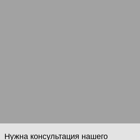
Ваш email
Сообщение
Отправить
Нажимая на кнопку, Вы даёте согласие на обработку персональных
данных и соглашаетесь с
политикой конфиденциальности
.