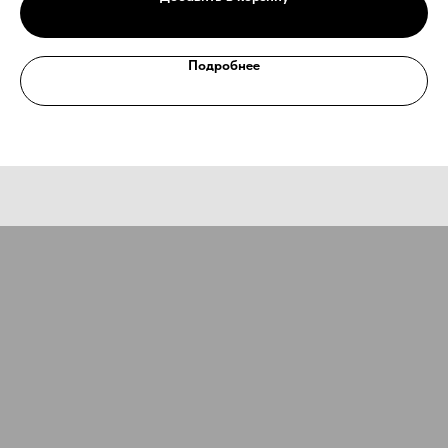
Оставьте заявку, наши специалисты свяжутся с вами
и ответят на все вопросы
Ваше имя
Подробнее
Номер телефона
+7
Ваш email
Сообщение
Отправить
Нажимая на кнопку, Вы даёте согласие на обработку персональных