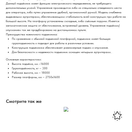
Данный подъёмник имеет функцию электрического передвижения, не требующего
дополнительных усилий. Управление производится либо из специально отведенного места
для оператора, либо путем управления удобной, эргономичной ручкой. Модель снабжена
выдвижными аутригерами, обеспечивающими стабильность всей конструкции при работе на
большой высоте. На платформу установлены складные, либо съёмные поручни. Имеется
автоматическая защита от обесточивания, встроенный уровень. Управление подъёмом/
опусканием так же продублировано на дистанционном пульте.
Преимущества ножничного подъемника:
По сравнению с обычной подъемной платформой, подъемник имеет большую
грузоподъемность и подходит для работы в различных условиях.
Конструкция подъемника обеспечивает равномерные подъем и опускание.
Для безопасности и надежности подъемник оснащен четырьмя аутригерами.
Основные характеристики:
Высота подъёма, мм –16000
Грузоподъёмность, кг – 300
Рабочая высота, мм – 18000
Размер платформы, мм – 2750х1600
Смотрите так же