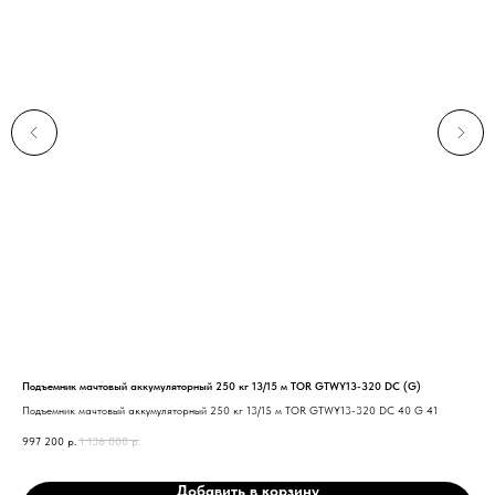
Подъемник мачтовый аккумуляторный 250 кг 13/15 м TOR GTWY13-320 DC (G)
Под
Подъемник мачтовый аккумуляторный 250 кг 13/15 м TOR GTWY13-320 DC 40 G 41
Под
997 200
р.
1 136 808
р.
297
Нужна консультация нашего
специалиста?
Добавить в корзину