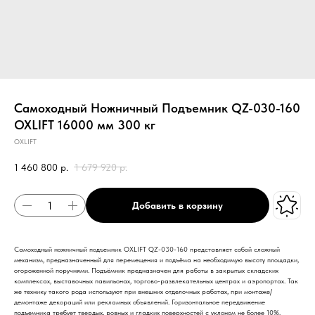
Самоходный Ножничный Подъемник QZ-030-160
OXLIFT 16000 мм 300 кг
OXLIFT
1 460 800
р.
1 679 920
р.
Добавить в корзину
Самоходный ножничный подъемник OXLIFT QZ-030-160 представляет собой сложный
механизм, предназначенный для перемещения и подъёма на необходимую высоту площадки,
огороженной поручнями. Подъёмник предназначен для работы в закрытых складских
комплексах, выставочных павильонах, торгово-развлекательных центрах и аэропортах. Так
же технику такого рода используют при внешних отделочных работах, при монтаже/
демонтаже декораций или рекламных объявлений. Горизонтальное передвижение
подъемника требует твердых, ровных и гладких поверхностей с уклоном не более 10%.