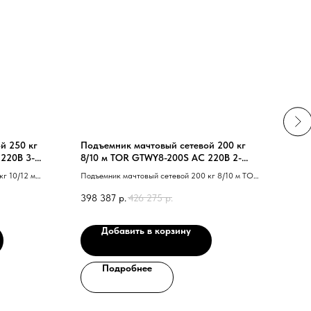
й 250 кг
Подъемник мачтовый сетевой 200 кг
Подъ
 220В 3-
8/10 м TOR GTWY8-200S AC 220В 2-
10/1
мачт. (G)
мачт.
г 10/12 м
Подъемник мачтовый сетевой 200 кг 8/10 м TOR
Подъе
 40 G 41
GTWY8-200 AC 220В 2-мачт. 40 G 41
TOR G
398 387
р.
426 275
р.
471 
Добавить в корзину
Подробнее