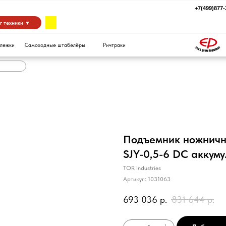
+7(499)877-39-94
za
 ▼
Самоходные штабелёры
Ричтраки
Подъемник ножничн
SJY-0,5-6 DC аккум
TOR Industries
Артикул:
1031063
693 036
р.
831 644
р.