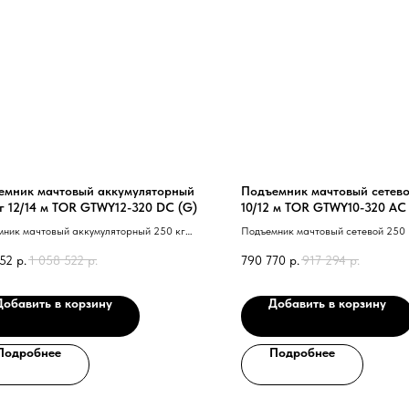
емник мачтовый аккумуляторный
Подъемник мачтовый сетево
г 12/14 м TOR GTWY12-320 DC (G)
10/12 м TOR GTWY10-320 AC
мачт. (G)
ник мачтовый аккумуляторный 250 кг
Подъемник мачтовый сетевой 250 к
 м TOR GTWY12-320 DC 40 G 41
TOR GTWY10-320 AC 220В 3-мачт.
52
р.
1 058 522
р.
790 770
р.
917 294
р.
Добавить в корзину
Добавить в корзину
Подробнее
Подробнее