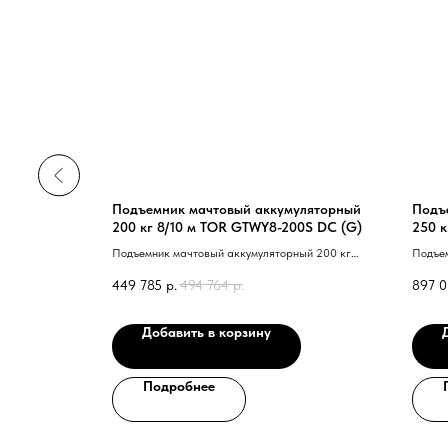
 250 кг
Подъемник мачтовый аккумуляторный
Подъ
220В 3-
200 кг 8/10 м TOR GTWY8-200S DC (G)
250 к
г 13/15 м
Подъемник мачтовый аккумуляторный 200 кг
Подъем
 40 G 41
8/10 м TOR GTWY8-200 DC 40 G 41
12/14
449 785
р.
494 764
р.
897 0
Добавить в корзину
Подробнее