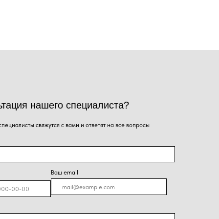
го специалиста?
ся с вами и ответят на все вопросы
Ваш email
я на кнопку, Вы даёте согласие на обработку
альных данных и соглашаетесь с
политикой
енциальности
.