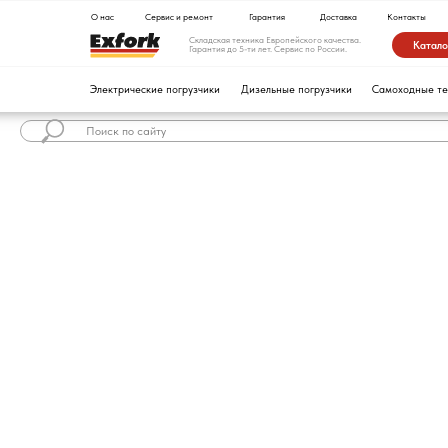
О нас
Сервис и ремонт
Гарантия
Доставка
Контакты
Складская техника Европейского качества.
Каталог техники
Гарантия до 5-ти лет. Сервис по России.
Электрические погрузчики
Дизельные погрузчики
Самоходные тележки