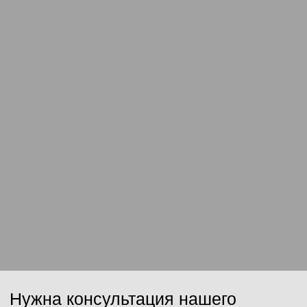
Ваш email
Сообщение
Отправить
Нажимая на кнопку, Вы даёте согласие на обработку персональных
данных и соглашаетесь с
политикой конфиденциальности
.