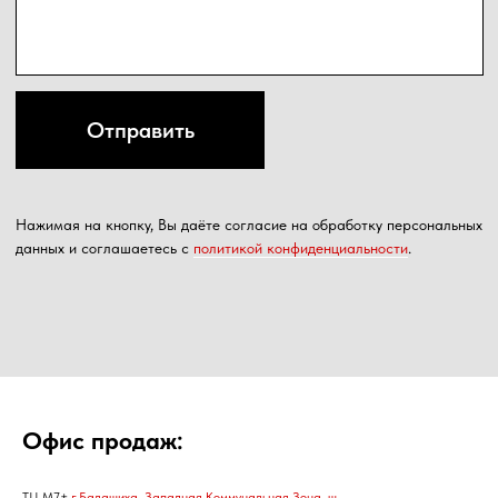
Офис продаж:
ТЦ М7+
г.Балашиха, Западная Коммунальная Зона, ш.