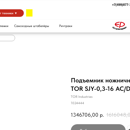
+7(499)877-39-94
za
 ▼
Самоходные штабелёры
Ричтраки
Подъемник ножничн
TOR SJY-0,3-16 AC/
TOR Industries
1024444
1346706,00
р.
1616048,