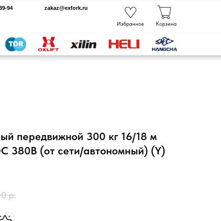
kaz@exfork.ru
Избранное
Корзина
ый передвижной 300 кг 16/18 м
DC 380В (от сети/автономный) (Y)
00
р.