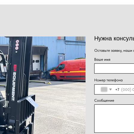
Номер телефона
+7
Сообщение
Нажима
Отправить
персон
конфид