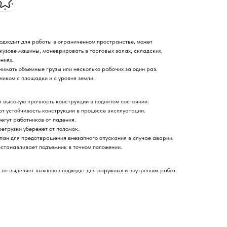
одходит для работы в ограниченном пространстве, может
 кузове машины, маневрировать в торговых залах, складских,
ниях.
имать объемные грузы или несколько рабочих за один раз.
ником с площадки и с уровня земли.
 высокую прочность конструкции в поднятом состоянии.
 устойчивость конструкции в процессе эксплуатации.
егут работников от падения.
егрузки убережет от поломок.
н для предотвращения внезапного опускания в случае аварии.
станавливает подъемник в точном положении.
не выделяет выхлопов подходят для наружных и внутренних работ.