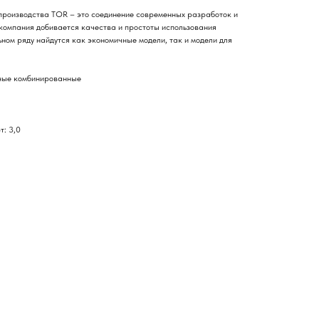
производства TOR – это соединение современных разработок и
компания добивается качества и простоты использования
ном ряду найдутся как экономичные модели, так и модели для
ные комбинированные
т: 3,0
го специалиста?
ся с вами и ответят на все вопросы