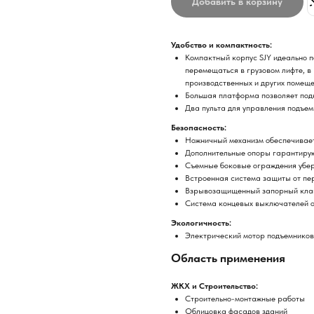
Добавить в корзину
Удобство и компактность:
Компактный корпус SJY идеально п
перемещаться в грузовом лифте, в
производственных и других помеще
Большая платформа позволяет подн
Два пульта для управления подъем
Безопасность:
Ножничный механизм обеспечивает
Дополнительные опоры гарантируют
Съемные боковые ограждения убер
Встроенная система защиты от пер
Взрывозащищенный запорный клапа
Система концевых выключателей о
Экологичность:
Электрический мотор подъемников 
Область применения
ЖКХ и Строительство:
Строительно-монтажные работы
Облицовка фасадов зданий