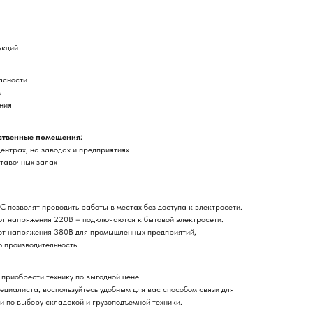
укций
асности
м
ния
ственные помещения:
ентрах, на заводах и предприятиях
ставочных залах
 позволят проводить работы в местах без доступа к электросети.
т напряжения 220В – подключаются к бытовой электросети.
от напряжения 380В для промышленных предприятий,
 производительность.
приобрести технику по выгодной цене.
ециалиста, воспользуйтесь удобным для вас способом связи для
по выбору складской и грузоподъемной техники.