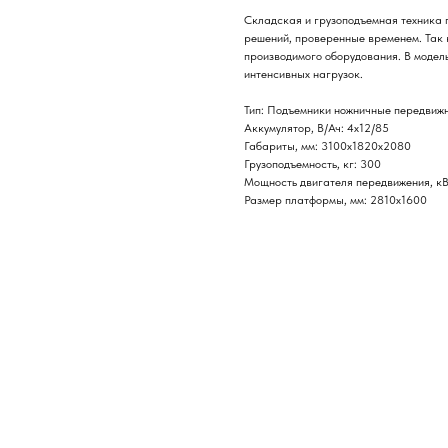
Складская и грузоподъемная техника 
решений, проверенные временем. Так 
производимого оборудования. В модель
интенсивных нагрузок.
Тип: Подъемники ножничные передвиж
Аккумулятор, В/Ач: 4х12/85
Габариты, мм: 3100х1820х2080
Грузоподъемность, кг: 300
Мощность двигателя передвижения, кВ
Размер платформы, мм: 2810х1600
Нужна консультация наше
Оставьте заявку, наши специалисты свяжут
Ваше имя