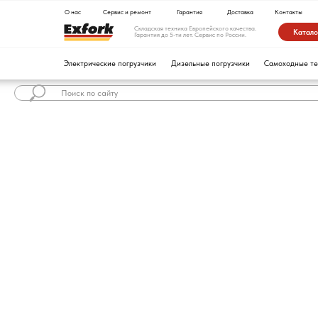
О нас
Сервис и ремонт
Гарантия
Доставка
Контакты
Складская техника Европейского качества.
Каталог техники
Гарантия до 5-ти лет. Сервис по России.
Электрические погрузчики
Дизельные погрузчики
Самоходные тележки