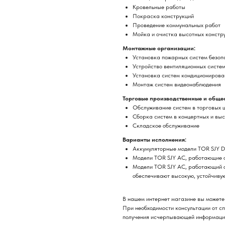
Кровельные работы
Покраска конструкций
Проведение коммунальных работ
Мойка и очистка высотных констр
Монтажные организации:
Установка пожарных систем безоп
Устройство вентиляционных систе
Установка систем кондиционирова
Монтаж систем видеонаблюдения
Торговые производственные и обще
Обслуживание систем в торговых ц
Сборка систем в концертных и вы
Складское обслуживание
Варианты исполнения:
Аккумуляторные модели TOR SJY DC
Модели TOR SJY AC, работающие о
Модели TOR SJY AC, работающий 
обеспечивают высокую, устойчивую
В нашем интернет магазине вы можете 
При необходимости консультации от сп
получения исчерпывающей информации 