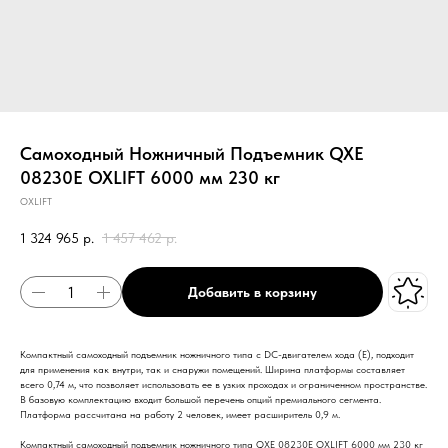
Самоходный Ножничный Подъемник QXE
08230E OXLIFT 6000 мм 230 кг
OXLIFT
1 324 965
р.
1 457 462
р.
Добавить в корзину
Компактный самоходный подъемник ножничного типа с DC-двигателем хода (E), подходит
для применения как внутри, так и снаружи помещений. Ширина платформы составляет
всего 0,74 м, что позволяет использовать ее в узких проходах и ограниченном пространстве.
В базовую комплектацию входит большой перечень опций премиального сегмента.
Платформа рассчитана на работу 2 человек, имеет расширитель 0,9 м.
Компактный самоходный подъемник ножничного типа QXE 08230E OXLIFT 6000 мм 230 кг