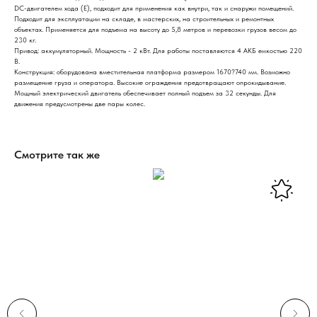
DC-двигателем хода (E), подходит для применения как внутри, так и снаружи помещений.
Подходит для эксплуатации на складе, в мастерских, на строительных и ремонтных
объектах. Применяется для подъема на высоту до 5,8 метров и перевозки грузов весом до
230 кг.
Привод: аккумуляторный. Мощность - 2 кВт. Для работы поставляются 4 АКБ емкостью 220
В.
Конструкция: оборудована вместительная платформа размером 1670?740 мм. Возможно
размещение груза и оператора. Высокие ограждения предотвращают опрокидывание.
Мощный электрический двигатель обеспечивает полный подъем за 32 секунды. Для
движения предусмотрены две пары колес.
Смотрите так же