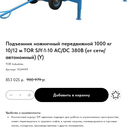
Подъемник ножничный передвижной 1000 кг
10/12 м TOR SJY-1-10 AC/DC 380В (от сети/
автономный) (Y)
TOR Industries
Артикул:
1024449
853 025
р.
980 979
р.
Добавить в корзину
Удобство и компактность:
Компактный корпус SJY идеально подходит для работы в ограниченном пространстве,
может перемещаться в грузовом лифте, в кузове машины, маневрировать в торговых
залах, складских, производственных и других помещениях.