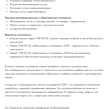
Установка пожарных систем безопасности
Устройство вентиляционных систем
Установка систем кондиционирования
Монтаж систем видеонаблюдения
Торговые производственные и общественные помещения:
Обслуживание систем в торговых центрах, на заводах и предприятиях
Сборка систем в концертных и выставочных залах
Складское обслуживание
Варианты исполнения:
Аккумуляторные модели TOR SJY DC позволят проводить работы в местах без доступа к
электросети.
Модели TOR SJY AC, работающие от напряжения 220В – подключаются к бытовой
электросети.
Модели TOR SJY AC, работающий от напряжения 380В для промышленных
предприятий, обеспечивают высокую, устойчивую производительность.
В нашем интернет магазине вы можете приобрести технику по выгодной цене.
При необходимости консультации от специалиста, воспользуйтесь удобным для вас способом
связи для получения исчерпывающей информации по выбору складской и грузоподъемной
техники.
Складская и грузоподъемная техника производства TOR – это соединение современных
разработок и решений, проверенные временем. Так компания добивается качества и
простоты использования производимого оборудования. В модельном ряду найдутся как
экономичные модели, так и модели для интенсивных нагрузок.
Тип: Подъемники ножничные передвижные комбинированные