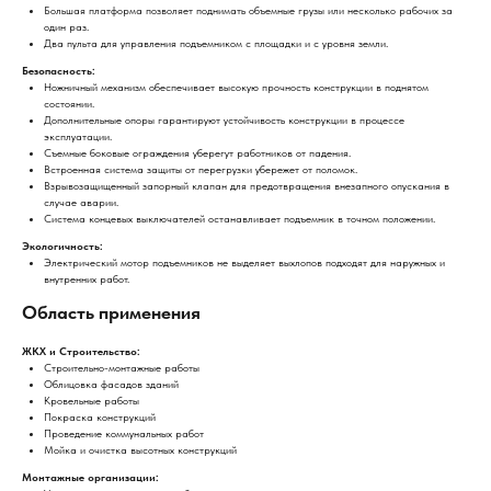
Большая платформа позволяет поднимать объемные грузы или несколько рабочих за
один раз.
Два пульта для управления подъемником с площадки и с уровня земли.
Безопасность:
Ножничный механизм обеспечивает высокую прочность конструкции в поднятом
состоянии.
Дополнительные опоры гарантируют устойчивость конструкции в процессе
эксплуатации.
Съемные боковые ограждения уберегут работников от падения.
Встроенная система защиты от перегрузки убережет от поломок.
Взрывозащищенный запорный клапан для предотвращения внезапного опускания в
случае аварии.
Система концевых выключателей останавливает подъемник в точном положении.
Экологичность:
Электрический мотор подъемников не выделяет выхлопов подходят для наружных и
внутренних работ.
Область применения
ЖКХ и Строительство:
Строительно-монтажные работы
Облицовка фасадов зданий
Кровельные работы
Покраска конструкций
Проведение коммунальных работ
Мойка и очистка высотных конструкций
Монтажные организации: