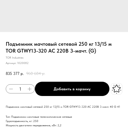
Подъемник мачтовый сетевой 250 кг 13/15 м
TOR GTWY13-320 AC 220В 3-мачт. (G)
TOR Industries
Артикул:
1020082
835 377
р.
960 684
р.
Добавить в корзину
Подъемник мачтовый сетевой 250 кг 13/15 м TOR GTWY13-320 AC 220В 3-мачт. 40 G 41
Тип: Подъемники мачтовые телескопические сетевые
Грузоподъемность, кг: 250
Мощность двигателя передвижения, кВт: 2,2