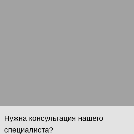
Сообщение
Отправить
Нажимая на кнопку, Вы даёте согласие на обработку персональных
данных и соглашаетесь с
политикой конфиденциальности
.