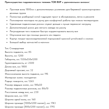
Преимущества гидравлических тележек TOR RHP с удлиненными вилами:
Прочные вилы 1800мм с дополнительным усилением для бережной транспортировки
длинных грузов
Полностью разборный литой гидроузел прост в обслуживании, легок в ремонте
Полимерная накладка на ручку для комфортной работы при низких температурах
Сдвоенные подвилочные ролики служат дольше и лучше переносят нагрузку
Дополнительный ролик для легкого заезда на рампу
Регулируемые тяги позволят быстро корректировать высоту вил
Опускание вил при помощи рычага или педали
Корпус покрыт высокоадгезионной порошковой краской устойчивой к сколам
Большой выбор запчастей в наличии
Тип: Стандартные
Высота подхвата, мм: 85
Высота, мм: 1200
Габариты, мм: 1550х550х1200
Грузоподъемность, кг: 2500
Длина вил, мм: 1800
Дорожный просвет, мм: 32
Максимальная высота подъема, мм: 195
Материал колес: полиуретан
Радиус поворота, мм: 1265
Размер ведущих колес, мм: 180х50
Размер подвилочных роликов, мм: 80х70
Расстояние между вил, мм: 230
Ширина вил, мм: 550
Ширина одной вилы, мм: 160
Ширина прохода (1000х1200 паллет), мм: 1743
Ширина прохода (800х1200 паллет), мм: 1793