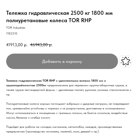
Тележка гидравлическая 2500 кг 1800 мм
полиуретановые колеса TOR RHP
TOR Industries
1182510
41913,00
р.
46943,00
р.
Добавить в корзину
Т
ележка гидравлическая TOR RHP с удлиненными вилами 1800 мм и
грузоподъёмностью 2500кг
предназначена для перевозки крупногабаритных грузов, а
также грузов нестандартной формы – удлиненных паллет, рулонов, оконных стеклопакетов и
пр.
Полиуретановые колеса хорошо поглощают вибрации и ударные нагрузки, не повреждают
пол, чрезвычайно устойчивы к порезам и их разрастанию, долговечны в использовании.
Могут использоваться в помещениях с грязными полами, не боятся осколков, воздействия
масла, бензина и слабых кислот.
Подойдет для работы на складах магазинов, металлобаз, заводов, производственных
предприятиях (производство погонажа, панелей, окон, дверей и пр.)