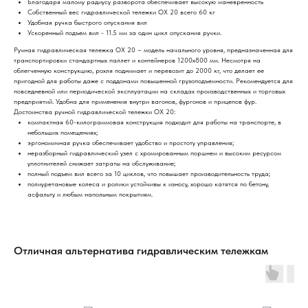
Благодаря малому радиусу разворота обеспечивает высокую маневренность
Собственный вес гидравлической тележки ОХ 20 всего 60 кг
Удобная ручка быстрого опускания вил
Ускоренный подъем вил - 11.5 мм за один цикл опускания ручки.
Ручная гидравлическая тележка OX 20 – модель начального уровня, предназначенная для
транспортировки стандартных паллет и контейнеров 1200х800 мм. Несмотря на
облегченную конструкцию, рохля поднимает и перевозит до 2000 кг, что делает ее
пригодной для работы даже с поддонами повышенной грузоподъемности. Рекомендуется для
повседневной или периодической эксплуатации на складах производственных и торговых
предприятий. Удобна для применения внутри вагонов, фургонов и прицепов фур.
Достоинства ручной гидравлической тележки OX 20:
компактная 60-килограммовая конструкция подходит для работы на транспорте, в
небольших помещениях;
эргономичная ручка обеспечивает удобство и простоту управления;
неразборный гидравлический узел с хромированным поршнем и высоким ресурсом
уплотнителей снижает затраты на обслуживание;
полный подъем вил всего за 10 циклов, что повышает производительность труда;
полиуретановые колеса и ролики устойчивы к износу, хорошо катятся по бетону,
асфальту и любым напольным покрытиям.
Отличная альтернатива гидравлическим тележкам