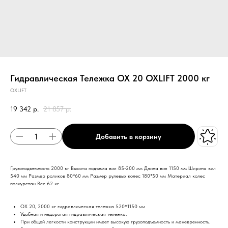
Гидравлическая Тележка OX 20 OXLIFT 2000 кг
OXLIFT
19 342
р.
21 857
р.
Добавить в корзину
Грузоподъемность 2000 кг Высота подъема вил 85-200 мм Длина вил 1150 мм Ширина вил
540 мм Размер роликов 80*60 мм Размер рулевых колес 180*50 мм Материал колес
полиуретан Вес 62 кг
OX 20, 2000 кг гидравлическая тележка 520*1150 мм
Удобная и недорогая гидравлическая тележка.
При общей легкости конструкции имеет высокую грузоподъемность и маневренность.