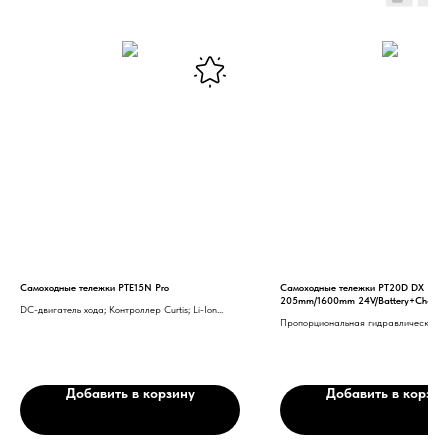
Самоходные тележки PTE15N Pro
Самоходные тележки PT20D DX
205mm/1600mm 24V/Battery+Charge
DC-двигатель хода; Контроллер Curtis; Li-Ion
Пропорциональная гидравлическая с
аккумуляторная батарея; Ручка управления с
Боковая замена аккумуляторной бат
технологией CAN-BUS; PU ведущее колесо; ПИН-
компактной версии с уменьшенной АК
панель доступа; Толщина вил 4,5 мм
Дополнительные кнопки подъема спус
Нужна консультация нашего
аккумуляторного отсека (кроме ком
Добавить в корзину
Добавить в корзин
специалиста?
Оставьте заявку, наши специалисты свяжутся с вами
и ответят на все вопросы