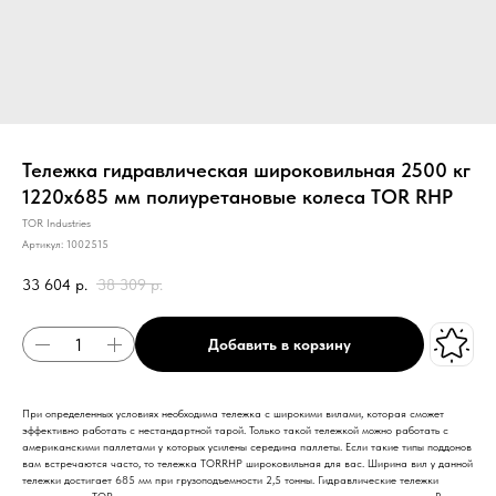
Тележка гидравлическая широковильная 2500 кг
1220х685 мм полиуретановые колеса TOR RHP
TOR Industries
Артикул:
1002515
33 604
р.
38 309
р.
Добавить в корзину
При определенных условиях необходима тележка с широкими вилами, которая сможет
эффективно работать с нестандартной тарой. Только такой тележкой можно работать с
американскими паллетами у которых усилены середина паллеты. Если такие типы поддонов
вам встречаются часто, то тележка TORRHP широковильная для вас. Ширина вил у данной
тележки достигает 685 мм при грузоподъемности 2,5 тонны. Гидравлические тележки