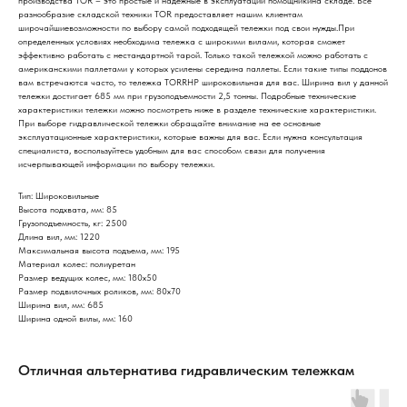
производства TOR – это простые и надежные в эксплуатации помощникина складе. Все
разнообразие складской техники TOR предоставляет нашим клиентам
широчайшиевозможности по выбору самой подходящей тележки под свои нужды.При
определенных условиях необходима тележка с широкими вилами, которая сможет
эффективно работать с нестандартной тарой. Только такой тележкой можно работать с
американскими паллетами у которых усилены середина паллеты. Если такие типы поддонов
вам встречаются часто, то тележка TORRHP широковильная для вас. Ширина вил у данной
тележки достигает 685 мм при грузоподъемности 2,5 тонны. Подробные технические
характеристики тележки можно посмотреть ниже в разделе технические характеристики.
При выборе гидравлической тележки обращайте внимание на ее основные
эксплуатационные характеристики, которые важны для вас. Если нужна консультация
специалиста, воспользуйтесь удобным для вас способом связи для получения
исчерпывающей информации по выбору тележки.
Тип: Широковильные
Высота подхвата, мм: 85
Грузоподъемность, кг: 2500
Длина вил, мм: 1220
Максимальная высота подъема, мм: 195
Материал колес: полиуретан
Размер ведущих колес, мм: 180х50
Размер подвилочных роликов, мм: 80х70
Ширина вил, мм: 685
Ширина одной вилы, мм: 160
Отличная альтернатива гидравлическим тележкам