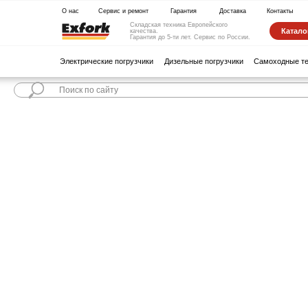
О нас
Сервис и ремонт
Гарантия
Доставка
Контакты
Складская техника Европейского
Каталог техники
качества.
Гарантия до 5-ти лет. Сервис по России.
Электрические погрузчики
Дизельные погрузчики
Самоходные тележки
С