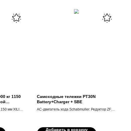
00 кг 1150
Самоходные тележки PT30N
той
Battery+Charger + SBE
1150 мм XILIN
АС-двигатель хода Schabmuller. Редуктор ZF.
й
Электромагнитный тормоз Intorq. Ведущее
колесо Rader Vogel или Wicke. Контроллер
Zapi. Ручка управления Rema с технологией
Добавить в корзину
CAN-BUS. Автоматическое зарядное