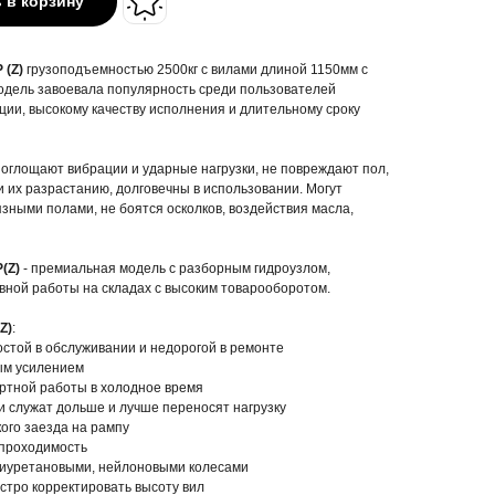
 в корзину
 (Z)
грузоподъемностью 2500кг с вилами длиной 1150мм с
одель завоевала популярность среди пользователей
ции, высокому качеству исполнения и длительному сроку
оглощают вибрации и ударные нагрузки, не повреждают пол,
и их разрастанию, долговечны в использовании. Могут
зными полами, не боятся осколков, воздействия масла,
(Z)
- премиальная модель с разборным гидроузлом,
ной работы на складах с высоким товарооборотом.
Z)
:
стой в обслуживании и недорогой в ремонте
ым усилением
ртной работы в холодное время
 служат дольше и лучше переносят нагрузку
ого заезда на рампу
 проходимость
лиуретановыми, нейлоновыми колесами
стро корректировать высоту вил