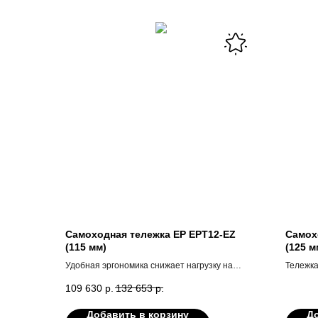
Самоходная тележка EP EPT12-EZ
Самох
(115 мм)
(125 м
Удобная эргономика снижает нагрузку на
Тележка
оператора, повышая продуктивность и
подходи
109 630
р.
132 653
р.
безопасность.
большие
и склад
Добавить в корзину
До
прохода