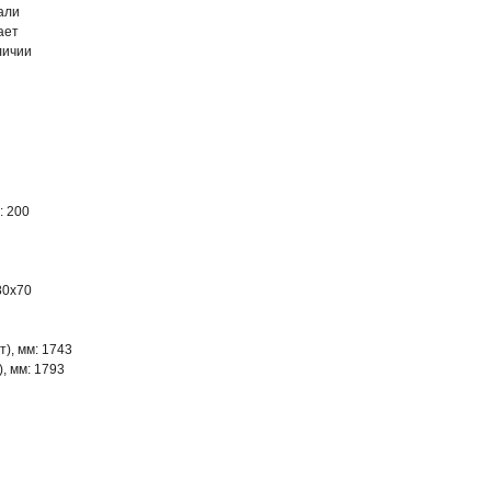
али
ает
личии
: 200
80х70
), мм: 1743
, мм: 1793