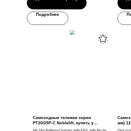
Подробнее
П
Самоходные тележки серии
Самох
PT20/25P-C Noblelift, купить у
мм) 12
официального дилера
AB 24V Battery+Charger. with EPS. with flip down
Она отл