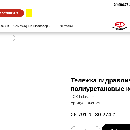
+7(499)877-39-94
za
 ▼
амоходные штабелёры
Ричтраки
Тележка гидравлич
полиуретановые к
TOR Industries
Артикул:
1039729
26 791
р.
30 274
р.