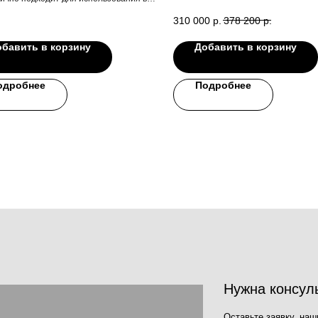
, розничных магазинах,
310 000
р.
378 200
р.
уционных и логистических центрах,
я тесные помещения.
бавить в корзину
Добавить в корзину
одробнее
Подробнее
Нужна консультация наше
Оставьте заявку, наши специалисты св
Ваше имя
Номер телефона
+7
Сообщение
Нажима
Отправить
персон