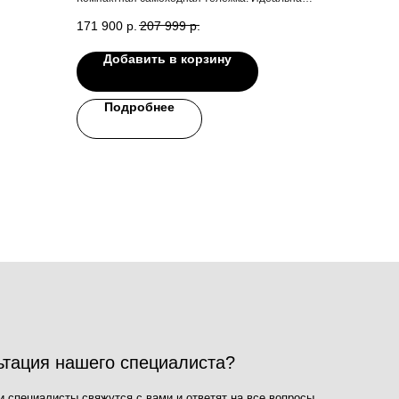
замена гидравлической тележке
171 900
р.
207 999
р.
Добавить в корзину
Подробнее
го специалиста?
яжутся с вами и ответят на все вопросы
Ваш email
я на кнопку, Вы даёте согласие на обработку
альных данных и соглашаетесь с
политикой