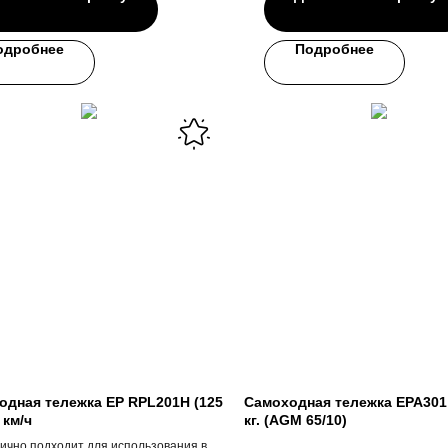
одробнее
Подробнее
одная тележка EP RPL201H (125
Самоходная тележка EPA301
 км/ч
кг. (AGM 65/10)
ично подходит для использования в