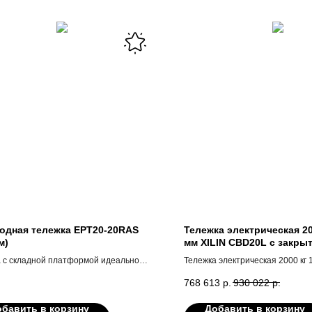
одная тележка EPT20-20RAS
Тележка электрическая 20
м)
мм XILIN CBD20L с закры
платформой
 с складной платформой идеально
Тележка электрическая 2000 кг 
т для транспортировки грузов на
CBD20L с закрытой платформо
768 613
р.
930 022
р.
 расстояния в логистических центрах
ах, а также в помещениях с узкими
бавить в корзину
Добавить в корзину
ми, таких как розничные магазины.