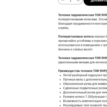
Добавить
Тележка гидравлическая TOR RHP
полиуретановыми колесами. Эта м
благодаря продуманности конструк
службы.
Полиуретановые колеса
хорошо п
чрезвычайно устойчивы к порезам 
использоваться в помещениях с гря
бензина и слабых кислот.
Тележка гидравлическая
TOR RHP
укрепленными вилами для интенсив
Преимущества тележек TOR RHP(
Литой разборный гидроузел про
Прочные вилы с дополнительн
Обрезиненная ручка для комфо
Сдвоенные подвилочные ролики
Дополнительный ролик для легк
Рулевое колесо ? 200улучшает
Возможность комплектации по
Регулируемые тяги позволят бы