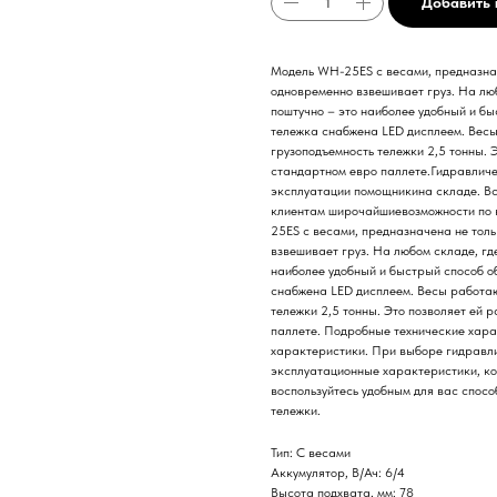
Добавить 
Модель WH-25ES с весами, предназнач
одновременно взвешивает груз. На люб
поштучно – это наиболее удобный и б
тележка снабжена LED дисплеем. Весы
грузоподъемность тележки 2,5 тонны. 
стандартном евро паллете.Гидравличе
эксплуатации помощникина складе. В
клиентам широчайшиевозможности по 
25ES с весами, предназначена не толь
взвешивает груз. На любом складе, где
наиболее удобный и быстрый способ о
снабжена LED дисплеем. Весы работаю
тележки 2,5 тонны. Это позволяет ей 
паллете. Подробные технические хара
характеристики. При выборе гидравл
эксплуатационные характеристики, ко
воспользуйтесь удобным для вас спос
тележки.
Тип: С весами
Аккумулятор, В/Ач: 6/4
Высота подхвата, мм: 78