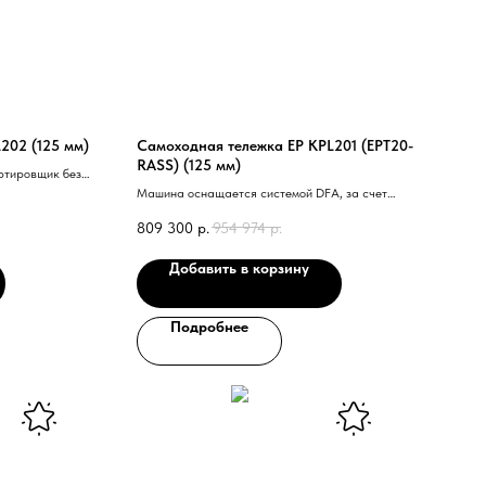
202 (125 мм)
Самоходная тележка EP KPL201 (EPT20-
RASS) (125 мм)
ртировщик без
юбой розетки.
Машина оснащается системой DFA, за счет
ерхкомпактный.
которой тележка отличается стабильностью,
809 300
р.
954 974
р.
маневренностью и безопасностью движения на
скорости до 12 км/ч.
Добавить в корзину
Подробнее