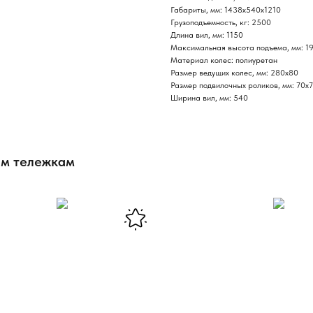
Габариты, мм: 1438х540х1210
Грузоподъемность, кг: 2500
Длина вил, мм: 1150
Максимальная высота подъема, мм: 1
Материал колес: полиуретан
Размер ведущих колес, мм: 280х80
Размер подвилочных роликов, мм: 70х
Ширина вил, мм: 540
им тележкам