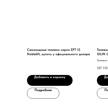
Самоходные тележки серии EPT 15
Тележк
Noblelift, купить у официального дилера
XILIN C
Тележка 
CBD15-II 
107 110
Добавить в корзину
До
Подробнее
П