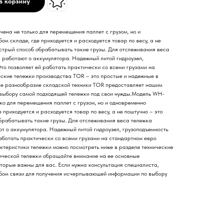
в корзину
ена не только для перемещения паллет с грузом, но и
ом складе, где приходуется и расходуется товар по весу, а не
ыстрый способ обрабатывать такие грузы. Для отслеживания веса
 работают о аккумулятора. Надежный литой гидроузел,
Это позволяет ей работать практически со всеми грузами на
ские тележки производства TOR – это простые и надежные в
се разнообразие складской техники TOR предоставляет нашим
выбору самой подходящей тележки под свои нужды.Модель WH-
ко для перемещения паллет с грузом, но и одновременно
 приходуется и расходуется товар по весу, а не поштучно – это
брабатывать такие грузы. Для отслеживания веса тележка
т о аккумулятора. Надежный литой гидроузел, грузоподъемность
работать практически со всеми грузами на стандартном евро
ктеристики тележки можно посмотреть ниже в разделе технические
ической тележки обращайте внимание на ее основные
торые важны для вас. Если нужна консультация специалиста,
обом связи для получения исчерпывающей информации по выбору