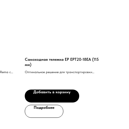
Самоходная тележка EP EPT20-18EA (115
мм)
 Rema с
Оптимальное решение для транспортировки
ческое
товаров в сфере розничной торговли и
орная
дистрибуции.
Добавить в корзину
Подробнее
го специалиста?
ся с вами и ответят на все вопросы