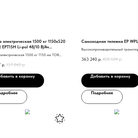
а электрическая 1500 кг 1150х520
Самоходная тележка EP WPL
 EPT15H Li-pol 48/10 В/Ач
Высокопроизводительный транспо
льная
 электрическая 1500 кг 1150 мм TOR
платформы со встр. ЗУ от 220В - л
363 240
р.
428 624
р.
i-pol узковильная
Очень мощный двигатель хода. Св
7
р.
157 842
р.
бавить в корзину
Добавить в корзину
одробнее
Подробнее