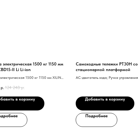
а электрическая 1500 кг 1150 мм
Самоходные тележки PT30H со
BD15-II Li Li-ion
стационарной платформой
электрическая 1500 кг 1150 мм XILIN
АС-двигатель хода; Ручка управления
Li Li-ion
технологией CAN-BUS; EPS — электри
р.
124 248
р.
рулевое управление; Li-Ion аккумулят
батарея
бавить в корзину
Добавить в корзину
одробнее
Подробнее
Нужна консультация наше
Оставьте заявку, наши специалисты свяжут