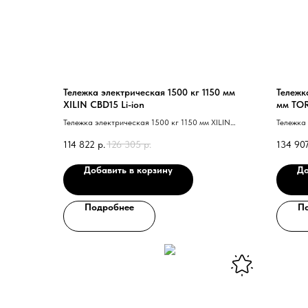
Тележка электрическая 1500 кг 1150 мм
Тележк
XILIN CBD15 Li-ion
мм TOR
узкови
Тележка электрическая 1500 кг 1150 мм XILIN
Тележка
CBD15 Li-ion
EPT15H L
114 822
р.
126 305
р.
134 90
Добавить в корзину
До
Подробнее
П