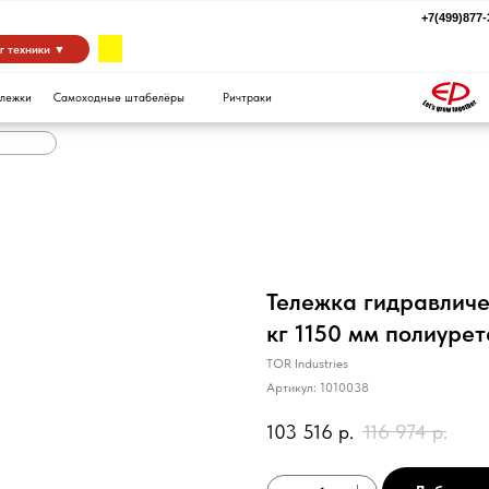
+7(499)877-39-94
za
 ▼
Самоходные штабелёры
Ричтраки
Тележка гидравличе
кг 1150 мм полиуре
TOR Industries
Артикул:
1010038
103 516
р.
116 974
р.