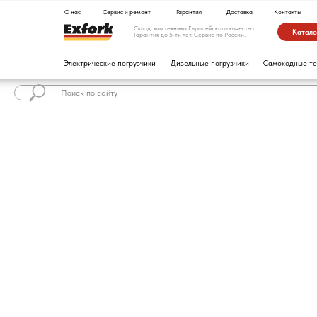
О нас
Сервис и ремонт
Гарантия
Доставка
Контакты
Складская техника Европейского качества.
Каталог техники
Гарантия до 5-ти лет. Сервис по России.
Электрические погрузчики
Дизельные погрузчики
Самоходные тележки