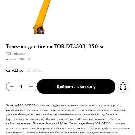
Тележка для бочек TOR DT350B, 350 кг
TOR Industries
Артикул:
1004389
62 922
р.
72 361
р.
Добавить в корзину
Тележка TOR DT350Bсостоит из следующих элементов: металлическая прочная рама,
ручки для управления тележкой, гидравлический насос подъема, ножная педаль подъема,
упор для бочки, автоматический замок захвата бочки за верхнюю кромку, 3 колеса
(рулевое колесо с тормозом). Высота подъема бочки 300 мм, что позволяет работать с
любыми паллетами. Диаметр бочки до 590 мм. Тележка для бочек TOR DT350 – сделана
не только для того, чтобы перемещать бочки с места на место. Основная сфера применения
этой тележки – снятие и постановка бочки на паллеты, весы и другие возвышенные