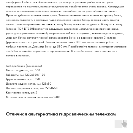
платформы. Сейчас для облегчения погрузочно-разгрузочных работ многие грузы
перевозятся на паллетах, поэтому актуальность такой тележки очень высока. Конструкция
тележки и автоматический зацеп позволяет очень быстро погружать бочку на паллет.
Принцип действия захвата очень прост. Заводим нижнюю часть зацепа за кромку бочки,
начинаем поднимать с помощью гидравлического насоса бочку, верхняя часть зацепа
автоматически прижимает верхнюю кромку бочки, полностью поднимаю бочку за кромку.
Тележка TOR DT350Bсостоит из следующих элементов: металлическая прочная рама,
ручки для управления тележкой, гидравлический насос подъема, ножная педаль подъема,
упор для бочки, автоматический замок захвата бочки за верхнюю кромку, 3 колеса
(рулевое колесо с тормозом). Высота подъема бочки 300 мм, что позволяет работать с
любыми паллетами. Диаметр бочки до 590 мм. Приобретайте тележки в интернет-магазине
eme54.ru, получайте гарантию от производителя. Все необходимые запасные части и
колеса в наличии.
Тип: Для бочек (бочкокаты)
Высота подхвата, мм: 300
Габариты, мм: 1230х920х1120
Грузоподъемность, кг: 350
Диаметр задних колес, мм: 125х50
Диаметр передних колес, мм: 2х150х50
Количество колес, шт: 3
Максимальная высота подъема, мм: 600
Отличная альтернатива гидравлическим тележкам