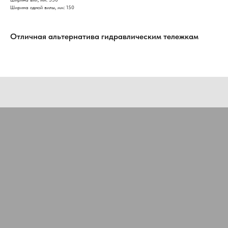
Ширина одной вилы, мм: 150
Отличная альтернатива гидравлическим тележкам
Нужна консультация нашего
специалиста?
Оставьте заявку, наши специалисты свяжутся с вами
и ответят на все вопросы
Ваше имя
Номер телефона
+7
Ваш email
Сообщение