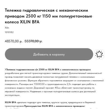
Тележка гидравлическая с механическим
приводом 2500 кг 1150 мм полиуретановые
колеса XILIN BFA
Xilin
1010182
48570,00
р.
55370,00
р.
Добавить в корзину
X
Тележка гидравлическая г/п 2500 кг XILIN BFA с механическим приводом
разработана для легкой транспортировки тяжелых грузов. Дополнительный механический
привод позволяет начать движение полностью нагруженной тележки с минимальным
физическим усилием. Функция обратного торможения защищает от скатывания с наклонной
поверхности. Размеры вил 1150Х550 и грузоподъемность 2,5т. подходят для работы с
основными видами паллет. Дорожный просвет 40мм облегчает транспортировку по
неровной поверхности. Надежные и прочные полиуретановые колеса для длительной
эксплуатации.
XILIN BFA
идеально подходит для тяжелых, хрупких грузов, нуждающихся в бережной
транспортировке.
Преимущества XILIN BFA с механическим приводом: