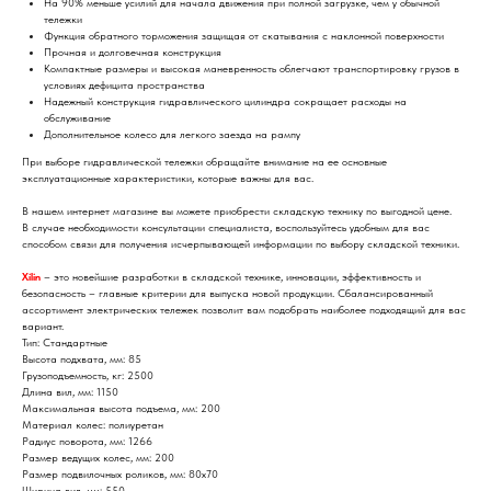
На 90% меньше усилий для начала движения при полной загрузке, чем у обычной
тележки
Функция обратного торможения защищая от скатывания с наклонной поверхности
Прочная и долговечная конструкция
Компактные размеры и высокая маневренность облегчают транспортировку грузов в
условиях дефицита пространства
Надежный конструкция гидравлического цилиндра сокращает расходы на
обслуживание
Дополнительное колесо для легкого заезда на рампу
При выборе гидравлической тележки обращайте внимание на ее основные
эксплуатационные характеристики, которые важны для вас.
В нашем интернет магазине вы можете приобрести складскую технику по выгодной цене.
В случае необходимости консультации специалиста, воспользуйтесь удобным для вас
способом связи для получения исчерпывающей информации по выбору складской техники.
Xilin
– это новейшие разработки в складской технике, инновации, эффективность и
безопасность – главные критерии для выпуска новой продукции. Сбалансированный
ассортимент электрических тележек позволит вам подобрать наиболее подходящий для вас
вариант.
Тип: Стандартные
Высота подхвата, мм: 85
Грузоподъемность, кг: 2500
Длина вил, мм: 1150
Максимальная высота подъема, мм: 200
Материал колес: полиуретан
Радиус поворота, мм: 1266
Размер ведущих колес, мм: 200
Размер подвилочных роликов, мм: 80x70
Ширина вил, мм: 550