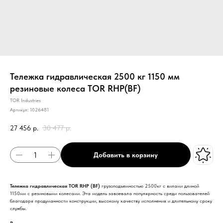
Тележка гидравлическая 2500 кг 1150 мм
резиновые колеса TOR RHP(BF)
TOR Industries
Артикул:
1026481
27 456
р.
30 477
р.
Добавить в корзину
Тележка гидравлическая TOR RHP (BF)
грузоподъемностью 2500кг с вилами длиной
1150мм с резиновыми колесами. Эта модель завоевала популярность среди пользователей
благодаря продуманности конструкции, высокому качеству исполнения и длительному сроку
службы.