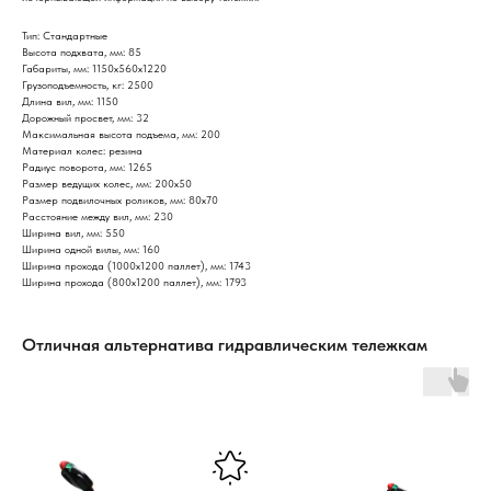
Тип: Стандартные
Высота подхвата, мм: 85
Габариты, мм: 1150х560х1220
Грузоподъемность, кг: 2500
Длина вил, мм: 1150
Дорожный просвет, мм: 32
Максимальная высота подъема, мм: 200
Материал колес: резина
Радиус поворота, мм: 1265
Размер ведущих колес, мм: 200х50
Размер подвилочных роликов, мм: 80х70
Расстояние между вил, мм: 230
Ширина вил, мм: 550
Ширина одной вилы, мм: 160
Ширина прохода (1000х1200 паллет), мм: 1743
Ширина прохода (800х1200 паллет), мм: 1793
Отличная альтернатива гидравлическим тележкам