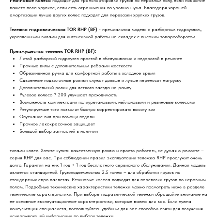
Резиновые колеса
подходят для транспортировки грузов по неровном полу, если покрытие
вашего пола хрупкое, если есть ограничения по уровню шума. Благодаря хорошей
амортизации лучше других колес подходят для перевозки хрупких грузов.
Тележка гидравлическая
TOR RHP (BF)
- премиальная модель с разборным гидроузлом,
укрепленными вилами для интенсивной работы на складах с высоким товарооборотом.
Преимущества тележек
TOR RHP (BF)
:
Литой разборный гидроузел простой в обслуживании и недорогой в ремонте
Прочные вилы с дополнительным ребрами жесткости
Обрезиненная ручка для комфортной работы в холодное время
Сдвоенные подвилочные ролики служат дольше и лучше переносят нагрузку
Дополнительный ролик для легкого заезда на рампу
Рулевое колесо ? 200 улучшает проходимость
Возможность комплектации полиуретановыми, нейлоновыми и резиновые колесами
Регулируемые тяги позволят быстро корректировать высоту вил
Опускание вил при помощи педали
Прочное лакокрасочное защищает
Большой выбор запчастей в наличии
типами колес. Хотите купить качественную рохлю и просто работать, не думая о ремонте –
серия RHP для вас. При соблюдении правил эксплуатации тележка RHP прослужит очень
долго. Гарантия на них 1 год + 1 год бесплатного сервисного обслуживания. Данная модель
является стандартной. Грузоподъемностью 2.5 тонны – для обработки грузов на
стандартных евро паллетах. Резиновые колеса подходят для перевозки грузов по неровным
полам. Подробные технические характеристики тележки можно посмотреть ниже в разделе
технические характеристики. При выборе гидравлической тележки обращайте внимание на
ее основные эксплуатационные характеристики, которые важны для вас. Если нужна
консультация специалиста, воспользуйтесь удобным для вас способом связи для получения
исчерпывающей информации по выбору тележки.