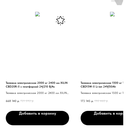
Тележка электрическая 2000 кг 2400 мм XILIN
Тележка электрическая 1500 кг 1150
CBD20R-II с платформой 24/210 В/Ач
CBD15W-II Li-ion 24V/50Ah
Тележка электрическая 2000 кг 2400 мм XILIN
Тележка электрическая 1500 кг 1150
CBD20R-II с платформой
CBD15W-II Li-ion 24V/50Ah
668 140
р.
721 592
р.
173 145
р.
190 460
р.
Нужна консультация нашего
Добавить в корзину
Добавить в корзин
специалиста?
Оставьте заявку, наши специалисты свяжутся с вами
и ответят на все вопросы