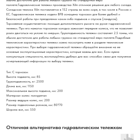
обычно достаточно для работы любыми грузами на стандартной евро
паллете.Гидравлические тележки производства Xilin отличное решение для любого склада.
Складская техника Xilin поставляется в 152 страны во всем мире, в том числе в Россию и
ЕС. Гидравлическая тележка модели BFB оснащена тормозом для более удобной и
безопасной работы при преодолении каких-либо подъемов и спусков (пандусов).
Торможение осуществляетсяс помощью дополнительного рычага на ручке гидравлической
тележки. При его нажатии тормозная колодка зажимает передние колеса, что не позволяет
рохли двигаться на уклоне по инерции. Грузоподъемность тележки составляет 2.5 тонны, что
обычно достаточно для работы любыми грузами на стандартной евро паллете.Подробные
технические характеристики тележки можно посмотреть ниже в разделе технические
характеристики. При выборе гидравлической тележки обращайте внимание на ее
основные эксплуатационные характеристики, которые важны для вас. Если нужна
консультация специалиста, воспользуйтесь удобным для вас способом связи для получения
исчерпывающей информации по выбору тележки.
Тип: С тормозом
Высота подхвата, мм: 85
Грузоподъемность, кг: 2500
Длина вил, мм: 1150
Максимальная высота подъема, мм: 200
Материал колес: полиуретан
Размер ведущих колес, мм: 200
Размер подвилочных роликов, мм: 80?70
Ширина вил, мм: 550
Отличная альтернатива гидравлическим тележкам