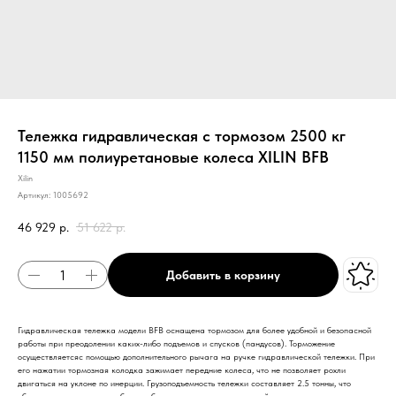
Тележка гидравлическая с тормозом 2500 кг
1150 мм полиуретановые колеса XILIN BFB
Xilin
Артикул:
1005692
46 929
р.
51 622
р.
Добавить в корзину
Гидравлическая тележка модели BFB оснащена тормозом для более удобной и безопасной
работы при преодолении каких-либо подъемов и спусков (пандусов). Торможение
осуществляетсяс помощью дополнительного рычага на ручке гидравлической тележки. При
его нажатии тормозная колодка зажимает передние колеса, что не позволяет рохли
двигаться на уклоне по инерции. Грузоподъемность тележки составляет 2.5 тонны, что