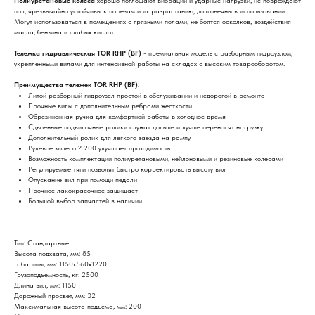
Полиуретановые колеса
хорошо поглощают вибрации и ударные нагрузки, не повреждают
пол, чрезвычайно устойчивы к порезам и их разрастанию, долговечны в использовании.
Могут использоваться в помещениях с грязными полами, не боятся осколков, воздействия
масла, бензина и слабых кислот.
Тележка гидравлическая
TOR RHP (BF)
- премиальная модель с разборным гидроузлом,
укрепленными вилами для интенсивной работы на складах с высоким товарооборотом.
Преимущества тележек
TOR RHP (BF)
:
Литой разборный гидроузел простой в обслуживании и недорогой в ремонте
Прочные вилы с дополнительным ребрами жесткости
Обрезиненная ручка для комфортной работы в холодное время
Сдвоенные подвилочные ролики служат дольше и лучше переносят нагрузку
Дополнительный ролик для легкого заезда на рампу
Рулевое колесо ? 200 улучшает проходимость
Возможность комплектации полиуретановыми, нейлоновыми и резиновые колесами
Регулируемые тяги позволят быстро корректировать высоту вил
Опускание вил при помощи педали
Прочное лакокрасочное защищает
Большой выбор запчастей в наличии
Тип: Стандартные
Высота подхвата, мм: 85
Габариты, мм: 1150х560х1220
Грузоподъемность, кг: 2500
Длина вил, мм: 1150
Дорожный просвет, мм: 32
Максимальная высота подъема, мм: 200