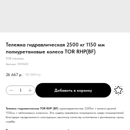
Тележка гидравлическая 2500 кг 1150 мм
полиуретановые колеса TOR RHP(BF)
TOR Industries
Артикул:
1001602
26 667
р.
32 001
р.
Добавить в корзину
Тележка гидравлическая TOR RHP (BF)
грузоподъемностью 2500кг с вилами длиной
1150мм с нейлоновыми колесами. Эта модель завоевала популярность среди пользователей
благодаря продуманности конструкции, высокому качеству исполнения и длительному сроку
службы.