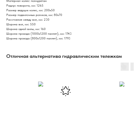
Материал колес: полиуретан
Радиус поворота, мм: 1265
Размер ведущих колес, мм: 200х50
Размер подвилочных роликов, мм: 80х70
Расстояние между вил, мм: 230
Ширина вил, мм: 550
Ширина одной вилы, мм: 160
Ширина прохода (1000х1200 паллет), мм: 1743
Ширина прохода (800х1200 паллет), мм: 1793
Отличная альтернатива гидравлическим тележкам