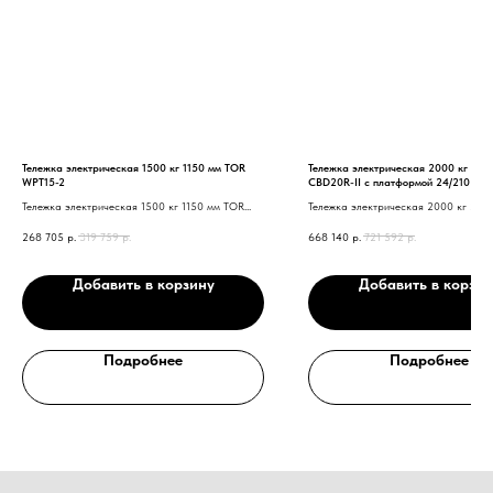
Тележка электрическая 1500 кг 1150 мм TOR
Тележка электрическая 2000 кг 240
WPT15-2
CBD20R-II с платформой 24/210 В/А
Тележка электрическая 1500 кг 1150 мм TOR
Тележка электрическая 2000 кг 2400
WPT15-2
CBD20R-II с платформой
268 705
р.
319 759
р.
668 140
р.
721 592
р.
Добавить в корзину
Добавить в корзин
Нужна консультация нашего
специалиста?
Подробнее
Подробнее
Оставьте заявку, наши специалисты свяжутся с вами
и ответят на все вопросы
Ваше имя
Номер телефона