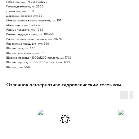
Габариты, мм: 1750х550х1220
Грузоподъемность, кг: 2500
Длина вил, мм: 1500
Дорожный просвет, мм: 32
Максимальная высота подъема, мм: 195
Материал колес: нейлон
Радиус поворота, мм: 1265
Размер ведущих колес, мм: 180х50
Размер подвилочных роликов, мм: 80х70
Расстояние между вил, мм: 230
Ширина вил, мм: 550
Ширина одной вилы, мм: 160
Ширина прохода (1000х1200 паллет), мм: 1743
Ширина прохода (800х1200 паллет), мм: 1793
Ширина, мм: 550
Отличная альтернатива гидравлическим тележкам