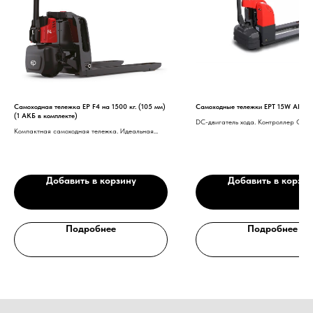
Самоходная тележка EP F4 на 1500 кг. (105 мм)
Самоходные тележки EPT 15W AB 2x
(1 АКБ в комплекте)
DC-двигатель хода. Контроллер Curtis
Компактная самоходная тележка. Идеальная
замена гидравлической тележке
Добавить в корзину
Добавить в корзин
Нужна консультация нашего
специалиста?
Подробнее
Подробнее
Оставьте заявку, наши специалисты свяжутся с вами
и ответят на все вопросы
Ваше имя
Номер телефона