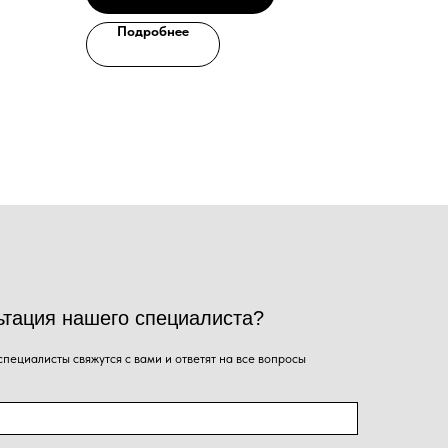
Подробнее
го специалиста?
ся с вами и ответят на все вопросы
Ваш email
я на кнопку, Вы даёте согласие на обработку
альных данных и соглашаетесь с
политикой
енциальности
.