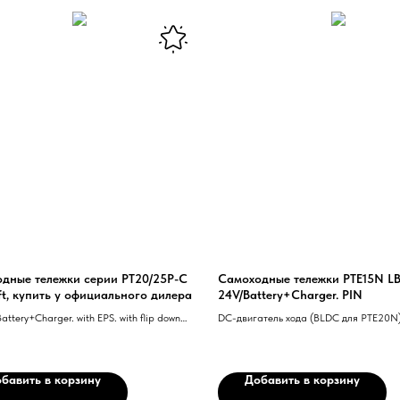
дные тележки серии PT20/25P-C
Самоходные тележки PTE15N L
ift, купить у официального дилера
24V/Battery+Charger. PIN
attery+Charger. with EPS. with flip down
DC-двигатель хода (BLDC для PTE20N)
 and side guard rail. АС-двигатель хода.
Контроллер Curtis. Li-Ion аккумулятор
ер Curtis. Ручка управления Rema с
PU ведущее колесо. ПИН панель (Опц
гией CAN-BUS. EPS — электрическое
для PTE12N). Снижение скорости на по
бавить в корзину
Добавить в корзину
 управление
PTE20N).