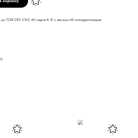
в корзину
0 мм TOR CBY-CW2 40 серия K 41 с весами 40 полиуретановые
90