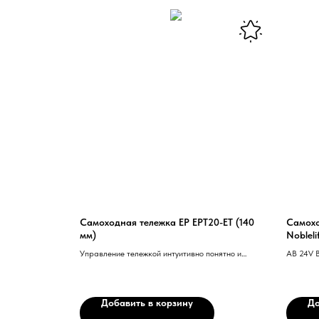
Самоходная тележка EP EPT20-ET (140
Самохо
мм)
Noblel
Управление тележкой интуитивно понятно и
AB 24V B
безопасно, что повышает точность и эффективность
platform
работы.
Контролл
техноло
Добавить в корзину
До
рулевое