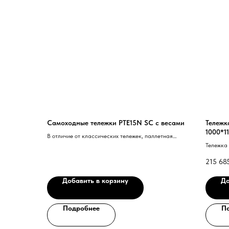
Самоходные тележки PTE15N SC с весами
Тележк
1000*1
В отличие от классических тележек, паллетная
колеса
тележка с весами серии EDGE сочетает в себе
Тележка
перемещение материала и его взвешивание,
для руло
215 68
повышая эффективность работы и одновременно
снижая трудоемкость работы
Добавить в корзину
До
Подробнее
П