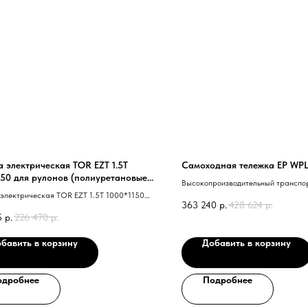
а электрическая TOR EZT 1.5T
Самоходная тележка EP WPL
150 для рулонов (полиуретановые
Высокопроизводительный транспо
)
 электрическая TOR EZT 1.5T 1000*1150
платформы со встр. ЗУ от 220В - л
363 240
р.
428 624
р.
нов 40 полиуретановые колеса 41
Очень мощный двигатель хода. Св
5
р.
226 470
р.
бавить в корзину
Добавить в корзину
одробнее
Подробнее