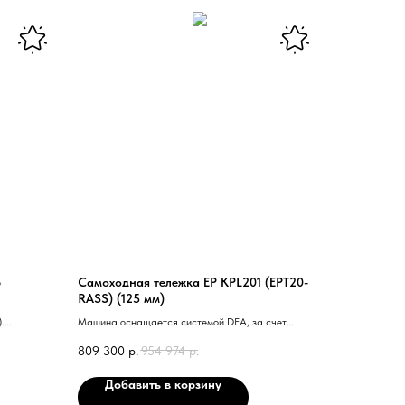
B
Самоходная тележка EP KPL201 (EPT20-
RASS) (125 мм)
.
Машина оснащается системой DFA, за счет
ная батарея.
которой тележка отличается стабильностью,
809 300
р.
954 974
р.
ионально
маневренностью и безопасностью движения на
вороте (для
скорости до 12 км/ч.
Добавить в корзину