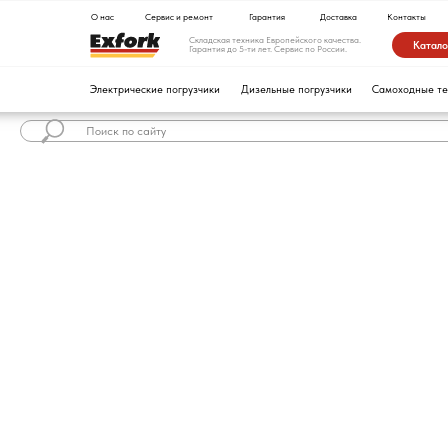
О нас
Сервис и ремонт
Гарантия
Доставка
Контакты
Складская техника Европейского качества.
Каталог техники
Гарантия до 5-ти лет. Сервис по России.
Электрические погрузчики
Дизельные погрузчики
Самоходные тележки