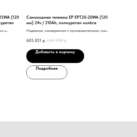
25WA (120
Самоходная тележка EP EPT20-20WA (120
иуретан
мм) 24v / 210Ah, полиуретан колёса
ом и
Надежная, маневренная и производительная, она
идеально подходит для промышленных объектов,
605 831
р.
654 298
р.
складов и логистических компаний.
Добавить в корзину
Подробнее
го специалиста?
ся с вами и ответят на все вопросы
Ваш email