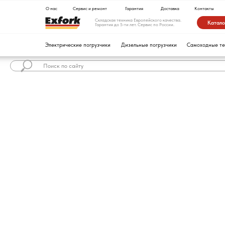
О нас
Сервис и ремонт
Гарантия
Доставка
Контакты
Складская техника Европейского качества.
Каталог техники
Гарантия до 5-ти лет. Сервис по России.
Электрические погрузчики
Дизельные погрузчики
Самоходные тележки