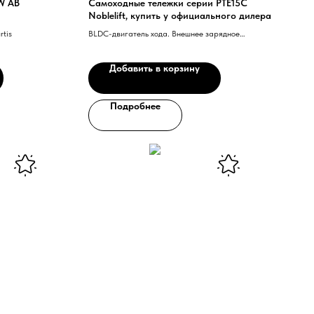
W AB
Самоходные тележки серии PTE15C
Noblelift, купить у официального дилера
rtis
BLDC-двигатель хода. Внешнее зарядное
устройство. Встроенная Li-Ion аккумуляторная
батарея.
Добавить в корзину
Подробнее