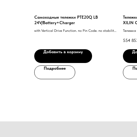
Самоходные тележки PTE20Q LB
Тележк
24V/Battery+Charger
XILIN 
24/225
with Vertical Drive Function. no Pin Code. no stability
Тележка 
casters. no speed reduction at turns
CBD20R-I
554 85
боковой
Добавить в корзину
До
Подробнее
П