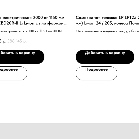
а электрическая 2000 кг 1150 мм
Самоходная тележка EP EPT25-
CBD20R-II Li Li-ion с платформой
мм) Li-ion 24 / 205, колёса Пол
 В/Ач SW
электрическая 2000 кг 1150 мм XILIN
Она отличается надёжностью, удобств
I Li Li-ion с платформой акб 24V/225AH,
безопасностью.
3
р.
588 145
р.
 выкат АКБ
бавить в корзину
Добавить в корзину
одробнее
Подробнее
Нужна консультация наше
Оставьте заявку, наши специалисты свяжут
Ваше имя
Номер телефона
+7