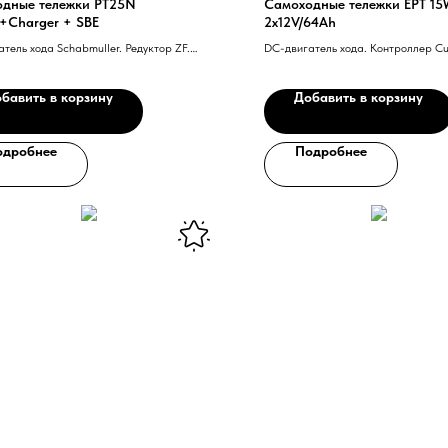
дные тележки PT25N
Самоходные тележки EPT 15
y+Charger + SBE
2x12V/64Ah
тель хода Schabmuller. Редуктор ZF.
DC-двигатель хода. Контроллер Cu
агнитный тормоз Intorq. Ведущее колесо
gel или Wicke. Контроллер Zapi. Ручка
бавить в корзину
Добавить в корзину
ния Rema с технологией CAN-BUS.
ическое зарядное
одробнее
Подробнее