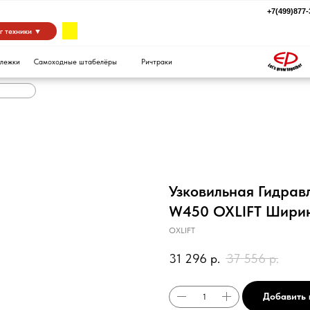
+7(499)877-39-94
za
 ▼
Самоходные штабелёры
Ричтраки
Узковильная Гидрав
W450 OXLIFT Ширин
OXLIFT
31 296
р.
37 556
р.
Добавить 