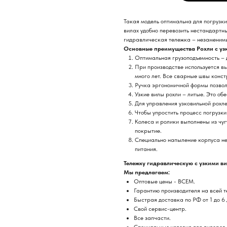
Такая модель оптимальна для погрузки
вилах удобно перевозить нестандартн
гидравлическая тележка – незаменимы
Основные преимущества Рохли с уз
Оптимальная грузоподъемность – д
При производстве используется в
много лет. Все сварные швы конст
Ручка эргономичной формы позвол
Узкие вилы рохли – литые. Это об
Для управления узковильной рохле
Чтобы упростить процесс погрузки
Колеса и ролики выполнены из чу
покрытие.
Специально напыление корпуса не
питания.
Тележку гидравлическую с узкими в
Мы предлагаем:
Оптовые цены - ВСЕМ.
Гарантию производителя на всей 
Быстрая доставка по РФ от 1 до 6 
Свой сервис-центр.
Все запчасти.