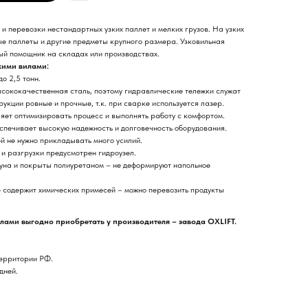
 и перевозки нестандартных узких паллет и мелких грузов. На узких
ые паллеты и другие предметы крупного размера. Узковильная
й помощник на складах или производствах.
кими вилами:
о 2,5 тонн.
ысококачественная сталь, поэтому гидравлические тележки служат
рукции ровные и прочные, т.к. при сварке используется лазер.
яет оптимизировать процесс и выполнять работу с комфортом.
еспечивает высокую надежность и долговечность оборудования.
й не нужно прикладывать много усилий.
 и разгрузки предусмотрен гидроузел.
гуна и покрыты полиуретаном – не деформируют напольное
 содержит химических примесей – можно перевозить продукты
илами выгодно приобретать у производителя – завода OXLIFT.
территории РФ.
дней.