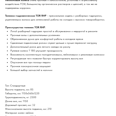
Нейлоновые колеса
очень прочные и износостойкие, устойчивы к агрессивному
воздействию ГСМ, большинству органических растворов и щелочей, а так же не
подвержены коррозии.
Тележка гидравлическая
TOR RHP
- премиальная модель с разборным гидроузлом,
укрепленными вилами для интенсивной работы на складах с высоким товарооборотом.
Преимущества тележек TOR RHP
:
Литой разборный гидроузел простой в обслуживании и недорогой в ремонте
Прочные вилы с дополнительным усилением
Обрезиненная ручка для комфортной работы в холодное время
Сдвоенные подвилочные ролики служат дольше и лучше переносят нагрузку
Дополнительный ролик для легкого заезда на рампу
Рулевое колесо ? 180 улучшает проходимость
Возможность комплектации полиуретановыми, нейлоновыми и резиновые колесами
Регулируемые тяги позволят быстро корректировать высоту вил
Опускание вил при помощи педали
Прочное лакокрасочное защищает
Большой выбор запчастей в наличии
Тип: Стандартные
Высота подхвата, мм: 85
Габариты, мм: 1150х560х1220
Грузоподъемность, кг: 2500
Длина вил, мм: 1150
Дорожный просвет, мм: 32
Максимальная высота подъема, мм: 210
Материал колес: нейлон