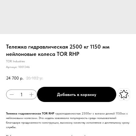
Тележка гидравлическая 2500 кг 1150 мм
нейлоновые колеса TOR RHP
TOR Industries
Артикул:
1001346
24 700
р.
26 182
р.
Добавить в корзину
Тележка гидравлическая TOR RHP
грузоподъемностью 2500кг с вилами длиной 1150мм с
нейлоновыми колесами. Эта модель завоевала популярность среди пользователей
благодаря продуманности конструкции, высокому качеству исполнения и длительному сроку
службы.