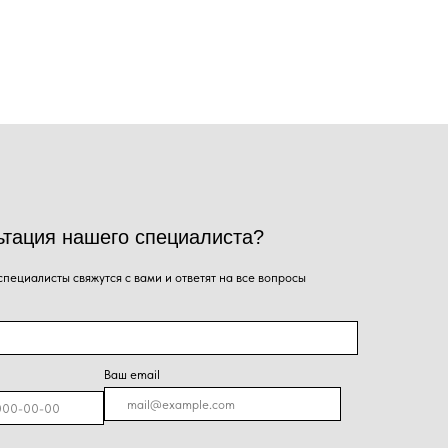
го специалиста?
ся с вами и ответят на все вопросы
Ваш email
я на кнопку, Вы даёте согласие на обработку
альных данных и соглашаетесь с
политикой
енциальности
.