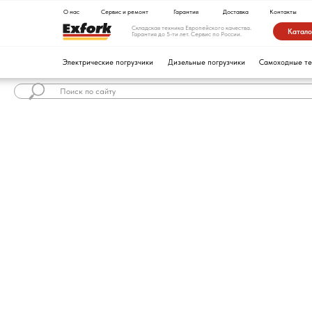
О нас
Сервис и ремонт
Гарантия
Доставка
Контакты
Складская техника Европейского качества.
Каталог техники
Гарантия до 5-ти лет. Сервис по России.
Электрические погрузчики
Дизельные погрузчики
Самоходные тележки