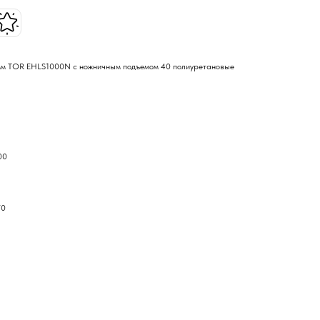
 мм TOR EHLS1000N с ножничным подъемом 40 полиуретановые
00
70