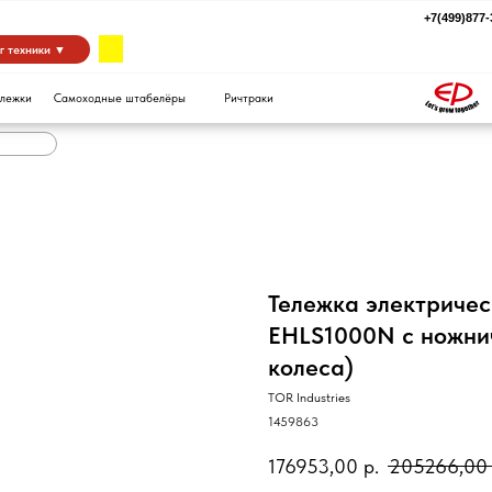
+7(499)877-39-94
za
 ▼
Самоходные штабелёры
Ричтраки
Тележка электричес
EHLS1000N с ножни
колеса)
TOR Industries
1459863
176953,00
р.
205266,00