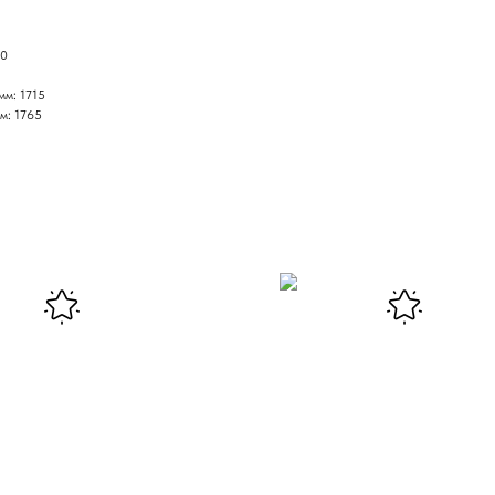
50
мм: 1715
м: 1765