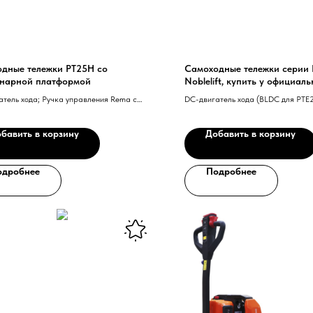
дные тележки PT25H со
Самоходные тележки серии
нарной платформой
Noblelift, купить у официал
атель хода; Ручка управления Rema с
DC-двигатель хода (BLDC для PTE
гией CAN-BUS; EPS — электрическое
Контроллер Curtis. Li-Ion аккумул
управление; Li-Ion аккумуляторная
PU ведущее колесо. ПИН панель 
бавить в корзину
Добавить в корзину
для PTE12N). Снижение скорости н
PTE20N).
одробнее
Подробнее