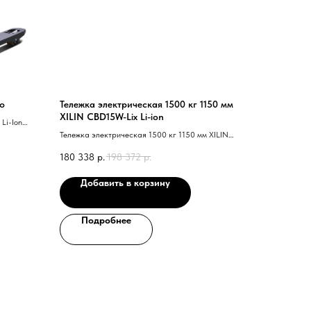
o
Тележка электрическая 1500 кг 1150 мм
XILIN CBD15W-Lix Li-ion
Li-Ion
ления с
Тележка электрическая 1500 кг 1150 мм XILIN
лесо; ПИН-
CBD15W-Lix Li-ion
180 338
р.
198 372
р.
Добавить в корзину
Подробнее
го специалиста?
ся с вами и ответят на все вопросы