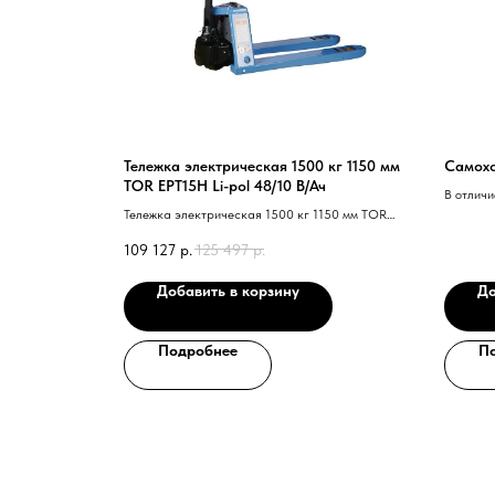
Тележка электрическая 1500 кг 1150 мм
Самохо
TOR EPT15H Li-pol 48/10 В/Ач
В отличи
Тележка электрическая 1500 кг 1150 мм TOR
тележка 
EPT15H Li-pol 48В/10Ач
перемещ
109 127
р.
125 497
р.
повышая
снижая 
Добавить в корзину
До
Подробнее
П