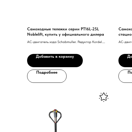
Самоходные тележки серии PT16L-25L
Самохо
Noblelift, купить у официального дилера
стацио
АС-двигатель хода Schabmuller. Редуктор Kordel.
АС-двиг
Ведущее колесо Wicke. Контроллер Zapi.
техноло
Электромагнитный тормоз Intorq. Ручка
рулевое 
Добавить в корзину
До
управления Rema с технологией CAN-BUS.
батарея
Датчики Pepperl+Fuchs. Гидравлическа
Подробнее
П