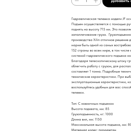
Добавить 
Гидравлическая тележка модели JF ос
Подъем осуществляется с помощью руч
поднять на высоту 715 мм. Это позволя
запаллечивание груза. Грузоподъемно
производства Xilin отличное решение 
марке быть одной из самых востребова
152 страны во всем мире, в том числе
системой гидравлического подъема но
Благодаря телескопическому штоку гру
облегчить работу с грузом, для распа
составляет 1 тонна. Подробные техни
технические характеристики. При вы
эксплуатационные характеристики, ко
воспользуйтесь удобным для вас спос
тележки.
Тип: С ножничным подъемом
Высота подхвата, мм: 85
Грузоподъемность, кг: 1000
Длина вил, мм: 1150
Максимальная высота подъема, мм: 8
Материал колес: полиуретан