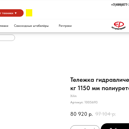
+7(499)877-39-94
za
 ▼
Самоходные штабелёры
Ричтраки
Тележка гидравлич
кг 1150 мм полиурет
Xilin
Артикул:
1005693
80 920
р.
97 104
р.