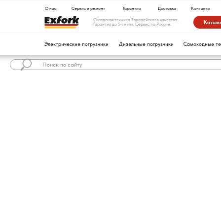
О нас
Сервис и ремонт
Гарантия
Доставка
Контакты
Складская техника Европейского качества.
Каталог техники
Гарантия до 5-ти лет. Сервис по России.
Электрические погрузчики
Дизельные погрузчики
Самоходные тележки