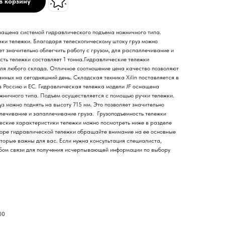
в корзину
нащена системой гидравлического подъема ножничного типа.
ки тележки. Благодаря телескопическому штоку груз можно
ет значительно облегчить работу с грузом, для распаллечивание и
сть тележки составляет 1 тонна.Гидравлические тележки
для любого склада. Отличное соотношение цена качество позволяют
нных на сегодняшний день. Складская техника Xilin поставляется в
 в Россию и ЕС. Гидравлическая тележка модели JF оснащена
жничного типа. Подъем осуществляется с помощью ручки тележки.
з можно поднять на высоту 715 мм. Это позволяет значительно
ллечивание и запаллечивание груза. Грузоподъемность тележки
ческие характеристики тележки можно посмотреть ниже в разделе
боре гидравлической тележки обращайте внимание на ее основные
торые важны для вас. Если нужна консультация специалиста,
обом связи для получения исчерпывающей информации по выбору
00