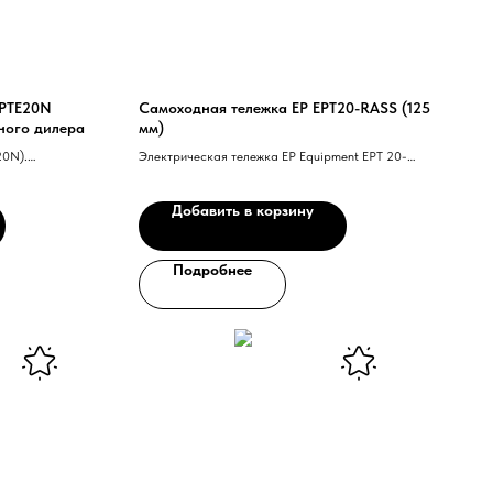
 PTE20N
Самоходная тележка EP EPT20-RASS (125
ьного дилера
мм)
20N).
Электрическая тележка EP Equipment EPT 20-
яторная батарея.
RASS – современное решение для безопасной и
(Опционально
эффективной транспортировки грузов на поддонах.
Добавить в корзину
а повороте (для
Подробнее