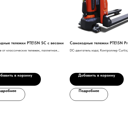
дные тележки PTE15N SC с весами
Самоходные тележки PTE15N Pr
е от классических тележек, паллетная
DC-двигатель хода; Контроллер Curtis; 
с весами серии EDGE сочетает в себе
аккумуляторная батарея; Ручка управ
ение материала и его взвешивание,
технологией CAN-BUS; PU ведущее ко
 эффективность работы и одновременно
панель доступа; Толщина вил 4,5 мм
трудоемкость работы
бавить в корзину
Добавить в корзину
одробнее
Подробнее
Нужна консультация наше
Оставьте заявку, наши специалисты свяжут
Ваше имя