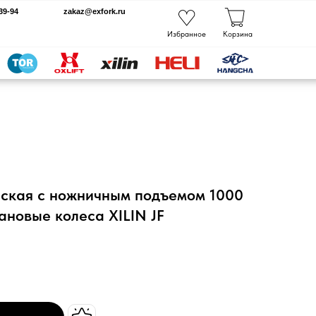
kaz@exfork.ru
Избранное
Корзина
еская с ножничным подъемом 1000
ановые колеса XILIN JF