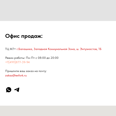
Офис продаж:
ТЦ М7+
г.Балашиха, Западная Коммунальная Зона, ш. Энтузиастов, 1Б
Режим работы: Пн-Пт с 08:00 до 20:00
+7(499)877-39-94
Пришлите ваш заказ на почту:
zakaz@exfork.ru