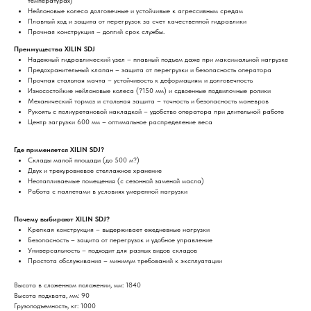
температурах)
Нейлоновые колеса долговечные и устойчивые к агрессивным средам
Плавный ход и защита от перегрузок за счет качественной гидравлики
Прочная конструкция – долгий срок службы.
Преимущества XILIN SDJ
Надежный гидравлический узел – плавный подъем даже при максимальной нагрузке
Предохранительный клапан – защита от перегрузки и безопасность оператора
Прочная стальная мачта – устойчивость к деформациям и долговечность
Износостойкие нейлоновые колеса (?150 мм) и сдвоенные подвилочные ролики
Механический тормоз и стальная защита – точность и безопасность маневров
Рукоять с полиуретановой накладкой – удобство оператора при длительной работе
Центр загрузки 600 мм – оптимальное распределение веса
Где применяется XILIN SDJ?
Склады малой площади (до 500 м?)
Двух и трехуровневое стеллажное хранение
Неотапливаемые помещения (с сезонной заменой масла)
Работа с паллетами в условиях умеренной нагрузки
Почему выбирают XILIN SDJ?
Крепкая конструкция – выдерживает ежедневные нагрузки
Безопасность – защита от перегрузок и удобное управление
Универсальность – подходит для разных видов складов
Простота обслуживания – минимум требований к эксплуатации
Высота в сложенном положении, мм: 1840
Высота подхвата, мм: 90
Грузоподъемность, кг: 1000