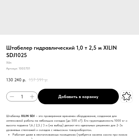
Штабелер гидравлический 1,0 т 2,5 м XILIN
SDJ1025
Xilin
Артикул:
1005701
130 240
р.
157 591
р.
Добавить в корзину
Штабелер
XILIN SDJ
– это проверенное временем оборудование, созданное для
интенсивной работы на небольших складах (до 500 м?). Его грузоподъемность 1000 кг и
высота подъема 1,6 / 2,5 / 3 м (на выбор) делают его идеальным решением для 2-3х
уровневых стеллажей и складов с невысоким товарооборотом.
Работает даже в неотапливаемых помещениях (требуется замена масла при низких