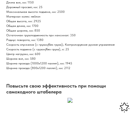
Длина вил, мм: 1150
Дорожный просвет, мм: 25
Максимальная высота подъема, мм: 2500
Материал колес: нейлон
Общая высота, мм: 2925
Общая длина, мм: 1700
Общая ширина, мм: 850
Остаточная грузоподъемность при максимал: 350
Радиус поворота, мм: 1380
Скорость опускания (с грузом/без груза),: Контролируемое ручное управление
Скорость подъема (с грузом/без груза), м: 25
Центр нагрузки, мм: 600
Ширина вил, мм: 580
Ширина прохода (1000х1200 паллет), мм: 1945
Ширина прохода (800х1200 паллет), мм: 2112
Повысьте свою эффективность при помощи
самоходного штабелера