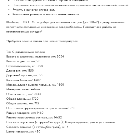
Простая конструкция штабелера прочная и надежная.
Поворотные колеса оснащены механическим тормозом и закрыты стальной рамкой.
Рукоять с рычагом спуска вил.
Компактные размеры и высокая маневренность.
Штабелер TOR CTY-E подойдет для маленьких складов (до 500м2) с двухуровневыми
паллетными стеллажами и невысоким товарооборотом. Подходят для работы на
неотапливаемых складах*
*Требуется замена масла при низких температурах.
Тип: С раздвижными вилами
Высота в сложенном положении, мм: 2034
Высота подхвата, мм: 90
Грузоподъемность, кг: 1500
Длина вил, мм: 1150
Дорожный просвет, мм: 30
Колесная база, мм: 1309
Максимальная высота подъема, мм: 1600
Материал колес: нейлон
Общая высота, мм: 2034
Общая длина, мм: 1720
Общая ширина, мм: 715
Остаточная грузоподъемность при максимал: 750
Радиус поворота, мм: 1460
Размер подвилочных роликов, мм: 74х52
Скорость опускания (с грузом/без груза),: Контролируемое ручное управление
Скорость подъема (с грузом/без груза), м: 14
Центр нагрузки, мм: 450