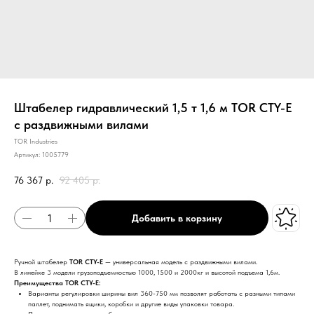
Штабелер гидравлический 1,5 т 1,6 м TOR CTY-E
с раздвижными вилами
TOR Industries
Артикул:
1005779
76 367
р.
92 405
р.
Добавить в корзину
Ручной штабелер
TOR CTY-E
— универсальная модель с раздвижными вилами.
В линейке 3 модели грузоподъемностью 1000, 1500 и 2000кг и высотой подъема 1,6м.
Преимущества TOR CTY-E:
Варианты регулировки ширины вил 360-750 мм позволят работать с разными типами
паллет, поднимать ящики, коробки и другие виды упаковки товара.