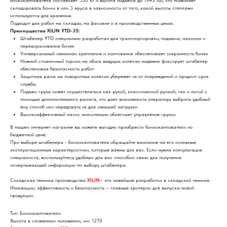
бочкокантавателя составляет 350 кг и высота подъема до 1945 мм, что позволяет
складировать бочки в или 3 яруса в зависимости от того, какой высоты стеллажи
используются для хранения.
Подходит для работ на складах, на фасовке и в производственных цехах.
Преимущества XILIN YTD-35:
Штабелер YTD специально разработан для транспортировки, подъема, наклона и
переворачивания бочек
Универсальный механизм крепления и кантования обеспечивает сохранность бочек
Ножной стояночный тормоз на обоих ведущих колесах надежно фиксирует штабелер
обеспечивая безопасность работ
Защитная рама на поворотных колесах убережет их от повреждений и продлит срок
службы
Подъем груза может осуществляться как рукой, классической ручкой, так и ногой с
помощью дополнительного рычага, что дает возможность оператору выбрать удобный
ему способ или чередовать их для меньшей нагрузки
Высокоэффективный насос значительно облегчает управление грузом
В нашем интернет магазине вы можете выгодно приобрести бочкокантователи по
бюджетной цене.
При выборе штабелера - бочкокантователя обращайте внимание на его основные
эксплуатационные характеристики, которые важны для вас. Если нужна консультация
специалиста, воспользуйтесь удобным для вас способом связи для получения
исчерпывающей информации по выбору штабелера.
Складская техника производства
XILIN
– это новейшие разработки в складской технике.
Инновации, эффективность и безопасность – главные критерии для выпуска новой
продукции.
Тип: Бочкокантователи
Высота в сложенном положении, мм: 1270