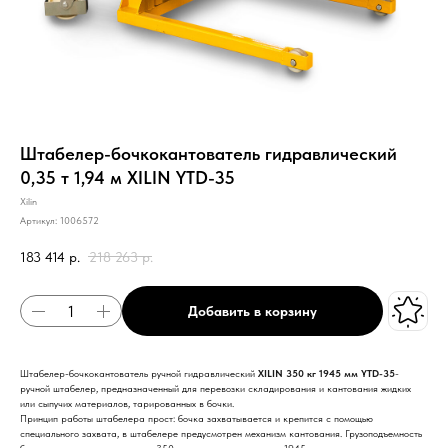
Штабелер-бочкокантователь гидравлический
0,35 т 1,94 м XILIN YTD-35
Xilin
Артикул:
1006572
183 414
р.
218 263
р.
Добавить в корзину
Штабелер-бочкокантователь ручной гидравлический
XILIN
350 кг 1945 мм YTD-35
-
ручной штабелер, предназначенный для перевозки складирования и кантования жидких
или сыпучих материалов, тарированных в бочки.
Принцип работы штабелера прост: бочка захватывается и крепится с помощью
специального захвата, в штабелере предусмотрен механизм кантования. Грузоподъемность