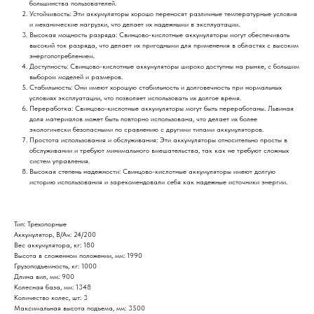
большинства пользователей.
Устойчивость: Эти аккумуляторы хорошо переносят различные температурные условия
и механические нагрузки, что делает их надежными в эксплуатации.
Высокая мощность разряда: Свинцово-кислотные аккумуляторы могут обеспечивать
высокий ток разряда, что делает их пригодными для применения в областях с высоким
энергопотреблением.
Доступность: Свинцово-кислотные аккумуляторы широко доступны на рынке, с большим
выбором моделей и размеров.
Стабильность: Они имеют хорошую стабильность и долговечность при нормальных
условиях эксплуатации, что позволяет использовать их долгое время.
Переработка: Свинцово-кислотные аккумуляторы могут быть переработаны. Львиная
доля материалов может быть повторно использована, что делает их более
экологически безопасными по сравнению с другими типами аккумуляторов.
Простота использования и обслуживания: Эти аккумуляторы относительно просты в
обслуживании и требуют минимального вмешательства, так как не требуют сложных
систем управления.
Высокая степень надежности: Свинцово-кислотные аккумуляторы имеют долгую
историю использования и зарекомендовали себя как надежные источники энергии.
Тип: Трехопорные
Аккумулятор, В/Ач: 24/200
Вес аккумулятора, кг: 180
Высота в сложенном положении, мм: 1990
Грузоподъемность, кг: 1000
Длина вил, мм: 900
Колесная база, мм: 1348
Количество колес, шт: 3
Максимальная высота подъема, мм: 3500