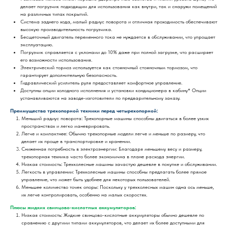
делает погрузчик подходящим для использования как внутри, так и снаружи помещений
на различных типах покрытий.
Система заднего хода, малый радиус поворота и отличная проходимость обеспечивают
высокую производительность погрузчика.
Бесщеточный двигатель переменного тока не нуждается в обслуживании, что упрощает
эксплуатацию.
Погрузчик справляется с уклонами до 10% даже при полной загрузке, что расширяет
его возможности использования.
Электрический тормоз используется как стояночный стояночным тормозом, что
гарантирует дополнительную безопасность.
Гидравлический усилитель руля предоставляет комфортное управление.
Доступны опции холодного исполнения и установки кондиционера в кабину* Опции
устанавливаются на заводе-изготовители по предварительному заказу.
Преимущества трехопорной техники перед четырехопорной:
Меньший радиус поворота: Трехопорные машины способны двигаться в более узких
пространствах и легко маневрировать.
Легче и компактнее: Обычно трехопорные модели легче и меньше по размеру, что
делает их проще в транспортировке и хранении.
Сниженная потребность в электроэнергии: Благодаря меньшему весу и размеру,
трехопорная техника часто более экономична в плане расхода энергии.
Низкая стоимость: Трехколесные машины зачастую дешевле в покупке и обслуживании.
Легкость в управлении: Трехколесные машины способны предлагать более прямое
управление, что может быть удобнее для некоторых пользователей.
Меньшее количество точек опоры: Поскольку у трехколесных машин одна ось меньше,
их легче контролировать, особенно на малых скоростях.
Плюсы жидких свинцово-кислотных аккумуляторов:
Низкая стоимость: Жидкие свинцово-кислотные аккумуляторы обычно дешевле по
сравнению с другими типами аккумуляторов, что делает их более доступными для