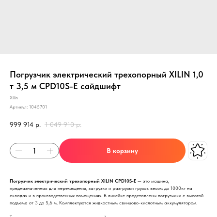
Погрузчик электрический трехопорный XILIN 1,0
т 3,5 м CPD10S-E сайдшифт
Xilin
Артикул:
1045701
999 914
р.
1 049 910
р.
В корзину
Погрузчик электрический трехопорный XILIN CPD10S-E
— это машина,
предназначенная для перемещения, загрузки и разгрузки грузов весом до 1000кг на
складах и в производственных помещениях. В линейке представлены погрузчики с высотой
подъема от 3 до 5,6 м. Комплектуются жидкостным свинцово-кислотным аккумулятором.