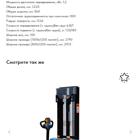
Мощность двигателя передвижения, кВт: 1,5
Общая длина, мм: 3220
Общая ширина, мм: 860
Остаточная грузоподъемность при максимал: 800
Радиус поворота, мм: 1226
Скорость передвижения (с грузом/без груз: 6,8/7
Скорость подъема (с грузом/без груза), м: 130/180
Ширина вил, мм: 100
Ширина прохода (1000х1200 паллет), мм: 2790
Ширина прохода (800х1200 паллет), мм: 2935
Смотрите так же
Нужна консультация нашего
специалиста?
Оставьте заявку, наши специалисты свяжутся с вами
и ответят на все вопросы