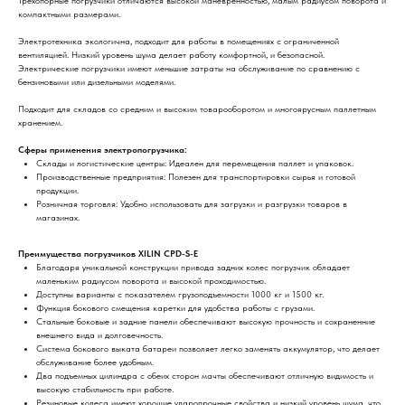
Трехопорные погрузчики отличаются высокой маневренностью, малым радиусом поворота и
компактными размерами.
Электротехника экологична, подходит для работы в помещениях с ограниченной
вентиляцией. Низкий уровень шума делает работу комфортной, и безопасной.
Электрические погрузчики имеют меньшие затраты на обслуживание по сравнению с
бензиновыми или дизельными моделями.
Подходит для складов со средним и высоким товарооборотом и многоярусным паллетным
хранением.
Сферы применения электропогрузчика:
Склады и логистические центры: Идеален для перемещения паллет и упаковок.
Производственные предприятия: Полезен для транспортировки сырья и готовой
продукции.
Розничная торговля: Удобно использовать для загрузки и разгрузки товаров в
магазинах.
Преимущества погрузчиков
XILIN
CPD-S-E
Благодаря уникальной конструкции привода задних колес погрузчик обладает
маленьким радиусом поворота и высокой проходимостью.
Доступны варианты с показателем грузоподъемности 1000 кг и 1500 кг.
Функция бокового смещения каретки для удобства работы с грузами.
Стальные боковые и задние панели обеспечивают высокую прочность и сохраненние
внешнего вида и долговечность.
Система бокового выката батареи позволяет легко заменять аккумулятор, что делает
обслуживание более удобным.
Два подъемных цилиндра с обеих сторон мачты обеспечивают отличную видимость и
высокую стабильность при работе.
Резиновые колеса имеют хорошие ударопрочные свойства и низкий уровень шума, что