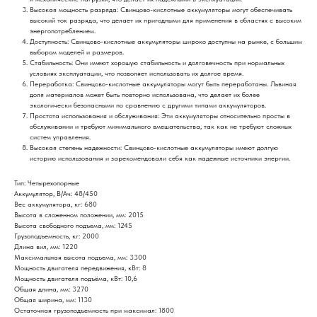
Высокая мощность разряда: Свинцово-кислотные аккумуляторы могут обеспечивать
высокий ток разряда, что делает их пригодными для применения в областях с высоким
энергопотреблением.
Доступность: Свинцово-кислотные аккумуляторы широко доступны на рынке, с большим
выбором моделей и размеров.
Стабильность: Они имеют хорошую стабильность и долговечность при нормальных
условиях эксплуатации, что позволяет использовать их долгое время.
Переработка: Свинцово-кислотные аккумуляторы могут быть переработаны. Львиная
доля материалов может быть повторно использована, что делает их более
экологически безопасными по сравнению с другими типами аккумуляторов.
Простота использования и обслуживания: Эти аккумуляторы относительно просты в
обслуживании и требуют минимального вмешательства, так как не требуют сложных
систем управления.
Высокая степень надежности: Свинцово-кислотные аккумуляторы имеют долгую
историю использования и зарекомендовали себя как надежные источники энергии.
Тип: Четырехопорные
Аккумулятор, В/Ач: 48/450
Вес аккумулятора, кг: 680
Высота в сложенном положении, мм: 2015
Высота свободного подъема, мм: 1245
Грузоподъемность, кг: 2000
Длина вил, мм: 1220
Максимальная высота подъема, мм: 3300
Мощность двигателя передвижения, кВт: 8
Мощность двигателя подъёма, кВт: 10,6
Общая длина, мм: 3270
Общая ширина, мм: 1130
Остаточная грузоподъемность при максимал: 1800