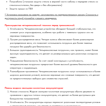
Полукабина (стальная защита стекла в верхней части кабины и переднее стекло со
стеклоочистителем, без двери и без обогревателя)
Защита крыши из ПВХ
* Установка возможна на заводе- изготовители по предварительному заказу. Стоимость и
доступность опций уточняйте у вашего менеджера.
Преимущества четырехколесной техники перед трехколесной:
Устойчивость: Четырехколесные устройства обладают большей стабильностью, что
снижает риск опрокидывания, особенно при работе с тяжелыми грузами или на
неровных поверхностях.
Лучшее распределение веса: Четыре колеса обеспечивают более равномерное
распределение веса, что позволяет использовать погрузчик для более тяжелых
нагрузок без ущерба для безопасности.
Большая грузоподъемность: Четырехколесные погрузчики, как правило, имеют более
высокую грузоподъемность, что делает их универсальными для различных складских
задач.
Повышенная безопасность: За счет своей конструкции и устойчивости,
четырехколесные погрузчики предлагают более высокий уровень безопасности для
оператора и окружающих.
Разнообразие применения: Четырехколесные погрузчики могут использоваться в более
широком диапазоне условий, включая неровные или сложные поверхности, что делает
их предпочтительным выбором для множества отраслей.
Плюсы жидких свинцово-кислотных аккумуляторов:
Низкая стоимость: Жидкие свинцово-кислотные аккумуляторы обычно дешевле по
сравнению с другими типами аккумуляторов, что делает их более доступными для
большинства пользователей.
Устойчивость: Эти аккумуляторы хорошо переносят различные температурные условия
и механические нагрузки, что делает их надежными в эксплуатации.