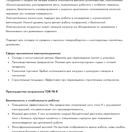
Погрузчики с опорой на четыре колеса отличаются высокой устойчивостью, максимально
сбалансированным распределение веса, позволяющим работать с особенно тяжелыми
грузами, безопасность маневрирования и широким диапазоном использования включая
неровные или сложные поверхности.
Электротехника экологична, подходит для работы в помещениях с ограниченной
вентиляцией. Низкий уровень шума делает работу комфортной, и безопасной.
Электрические погрузчики имеют меньшие затраты на обслуживание по сравнению с
бензиновыми или дизельными моделями.
Подходит для складов со средним и высоким товарооборотом и многоярусным паллетным
хранением.
Сферы применения электропогрузчика:
Склады и логистические центры: Идеален для перемещения паллет и упаковок.
Производственные предприятия: Полезен для транспортировки сырья и готовой
продукции.
Розничная торговля: Удобно использовать для загрузки и разгрузки товаров в
магазинах.
Строительные площадки: Эффективен при перемещении строительных материалов.
Преимущества погрузчиков TOR FB-R
Безопасность и стабильность работы:
Повышенная эффективность: Мы предлагаем популярный мост типа H с улучшенной
конструкцией, что увеличивает его производительность.
Мощный двигатель: У нас установлен мощный бесщеточный двигатель переменного
тока с большим крутящим моментом и специальным корпусом для повышения
теплоотведения при длительной работе.
Многофункциональный дисплей: На дисплее отображается время работы, коды ошибок,
состояние батареи и другая информация о погрузчике.