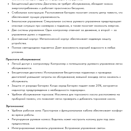
Бесщеточный двигатель: Двигатель не требует обслуживания, обладает низким
энергопотреблением и работает практически бесшумно.
Стабильная конструкция: Расположение батареи помогает снизить центр тяжести, что
обеспечивает лучшую управляемость.
Безопасное управление: Специальная система рулевого управления предотвращает
опасные ситуации при маневрах и подъемах, а также помогает экономить энергию.
Две системы управления: Один контроллер отвечает за движение, а второй — за
управление рулем и подъемом.
Долговечный корпус: Металлический корпус обеспечивает надежную защиту
устройства.
Полная светодиодная подсветка: Дает возможность хорошей видимости в любых
условиях.
Простота обслуживания:
Легкий доступ к контроллеру: Контроллер и потенциометр рулевого управления легко
обслуживаются.
Бесщеточные двигатели: Использование бесщеточных подъемных и приводных
двигателей уменьшает затраты на обслуживание; внешний энкодер легко заменить и
обслуживать.
Защита от разряда батареи: Когда заряд батареи падает ниже 20%, загорается
индикатор предупреждения о необходимости подзарядки.
Удобное обслуживание тормозов: Масленка для тормозного масла расположена на
приборной панели, что позволяет легко проверять и добавлять тормозное масло.
Эргономика:
Удобная рабочая зона: Просторная и функциональная кабина обеспечивает комфорт
во время работы.
Регулируемое рулевое колесо: Водитель может настроить колонку руля под свои
предпочтения.
Интегрированные элементы управления: Встроенное управление светом