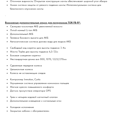
Отличная видимость: Открытая конструкция мачты обеспечивает широкий угол обзора
Умная система защиты от резкого падения мачты: Интеллектуальная система для
безопасного опускания мачты
.
Возможные дополнительные опции для погрузчиков TOR FB-R*:
Свинцово-кислотные АКБ увеличенной емкости
Литий-ионный Li-ion АКБ
Дополнительный АКБ
Тележка бокового выката для АКБ
Автоматическая система долива воды для жидких АКБ
Свободный ход каретки для высоты подъема 3-4м
Мачта Triplex для высоты подъема 6,5-7,5м
Боковое смещение каретки
Нестандартная длина вил 800, 1070, 1225,1370мм
Сдвоенные передние колеса
Цельнолитые колеса
Колеса не оставляющие следов
Контроллер Inmotion, Curtis
Улучшенная система управления кончиками пальцев
Мягкое кресло повышенного комфорта
Датчик присутствия оператора OPS
Трех-и четырех-ходовой магнитный клапан
Дополнительное освещение и сигнальные огни
Холодное исполнение
Закрытая кабина с обогревателем