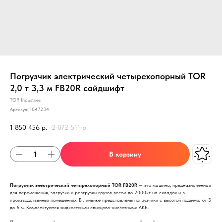
Погрузчик электрический четырехопорный TOR
2,0 т 3,3 м FB20R сайдшифт
TOR Industries
Артикул:
1047234
1 850 456
р.
2 072 511
р.
В корзину
Погрузчик электрический четырехопорный TOR FB20R
— это машина, предназначенная
для перемещения, загрузки и разгрузки грузов весом до 2000кг на складах и в
производственных помещениях. В линейке представлены погрузчики с высотой подъема от 3
до 6 м. Комплектуются жидкостными свинцово-кислотными АКБ.