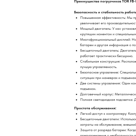
Преимущества погрузчиков TOR FB-
Безопасность и стабильность работ
Повышенная эффективность: Мы пр
увеличивает его производительност
Мощный двигатель: У нас установ
крутящим моментом и специальным
Многофункциональный дисплей: На
батареи и другая информация о по
Бесщеточный двигатель: Двигатель
работает практически бесшумно.
Стабильная конструкция: Располож
лучшую управляемость.
Безопасное управление: Специаль
ситуации при маневрах и подъемах
Две системы управления: Один кон
подъемом.
Долговечный корпус: Металлическ
Полная светодиодная подсветка: Д
Простота обслуживания:
Легкий доступ к контроллеру: Кон
Бесщеточные двигатели: Использо
затраты на обслуживание; внешний
Защита от разряда батареи: Когд
предупреждения о необходимости 