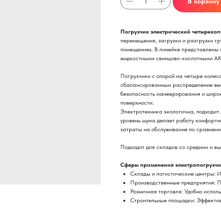
В корзину
Погрузчик электрический четырехо
перемещения, загрузки и разгрузки гр
помещениях. В линейке представлены п
жидкостными свинцово-кислотными АК
Погрузчики с опорой на четыре колес
сбалансированным распределение вес
безопасность маневрирования и широ
поверхности.
Электротехника экологична, подходит
уровень шума делает работу комфортн
затраты на обслуживание по сравнени
Подходит для складов со средним и в
Сферы применения электропогрузчи
Склады и логистические центры: И
Производственные предприятия: По
Розничная торговля: Удобно исполь
Строительные площадки: Эффектив