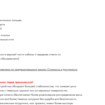
ончиками пальцев
орта
PS
й клапан
альные огни
м
ла в верхней части кабины и переднее стекло со
з обогревателя)
товители по предварительному заказу. Стоимость и доступность
ники перед трехколесной:
стройства обладают большей стабильностью, что снижает риск
те с тяжелыми грузами или на неровных поверхностях.
ре колеса обеспечивают более равномерное распределение веса,
зчик для более тяжелых нагрузок без ущерба для безопасности.
ехколесные погрузчики, как правило, имеют более высокую