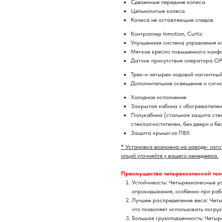
Сдвоенные передние колеса
Цельнолитые колеса
Колеса не оставляющие следов
Контроллер Inmotion, Curtis
Улучшенная система управления к
Мягкое кресло повышенного комф
Датчик присутствия оператора O
Трех-и четырех-ходовой магнитны
Дополнительное освещение и сигн
Холодное исполнение
Закрытая кабина с обогревателе
Полукабина (стальная защита стек
стеклоочистителем, без двери и бе
Защита крыши из ПВХ
* Установка возможна на заводе- изго
опций уточняйте у вашего менеджера.
Преимущества четырехколесной тех
Устойчивость: Четырехколесные у
опрокидывания, особенно при рабо
Лучшее распределение веса: Четы
что позволяет использовать погру
Большая грузоподъемность: Четыр