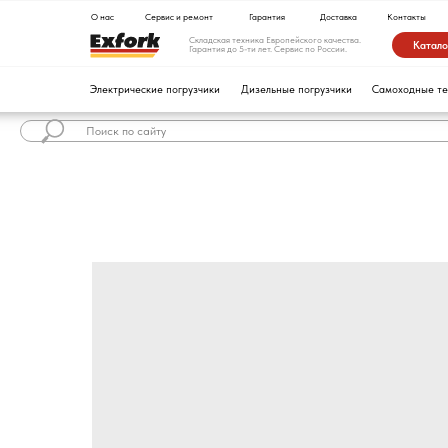
О нас
Сервис и ремонт
Гарантия
Доставка
Контакты
Складская техника Европейского качества.
Каталог техники
Гарантия до 5-ти лет. Сервис по России.
Электрические погрузчики
Дизельные погрузчики
Самоходные тележки