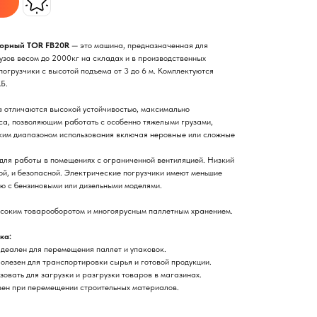
порный TOR FB20R
— это машина, предназначенная для
узов весом до 2000кг на складах и в производственных
огрузчики с высотой подъема от 3 до 6 м. Комплектуются
Б.
а отличаются высокой устойчивостью, максимально
а, позволяющим работать с особенно тяжелыми грузами,
ким диапазоном использования включая неровные или сложные
 для работы в помещениях с ограниченной вентиляцией. Низкий
ой, и безопасной. Электрические погрузчики имеют меньшие
ю с бензиновыми или дизельными моделями.
ысоким товарооборотом и многоярусным паллетным хранением.
ка:
деален для перемещения паллет и упаковок.
лезен для транспортировки сырья и готовой продукции.
зовать для загрузки и разгрузки товаров в магазинах.
ен при перемещении строительных материалов.