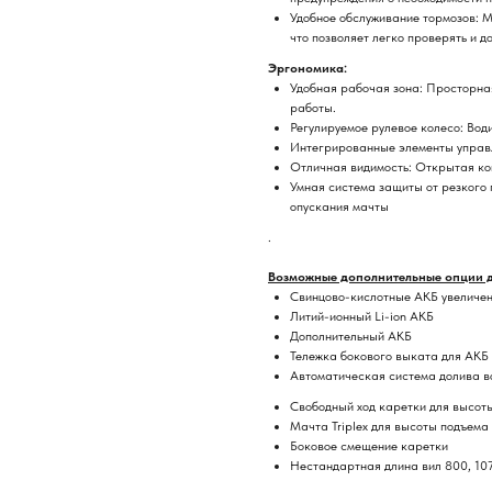
Удобное обслуживание тормозов: 
что позволяет легко проверять и д
Эргономика:
Удобная рабочая зона: Просторна
работы.
Регулируемое рулевое колесо: Води
Интегрированные элементы управл
Отличная видимость: Открытая ко
Умная система защиты от резкого 
опускания мачты
.
Возможные дополнительные опции д
Свинцово-кислотные АКБ увеличен
Литий-ионный Li-ion АКБ
Дополнительный АКБ
Тележка бокового выката для АКБ
Автоматическая система долива в
Свободный ход каретки для высот
Мачта Triplex для высоты подъема 
Боковое смещение каретки
Нестандартная длина вил 800, 10