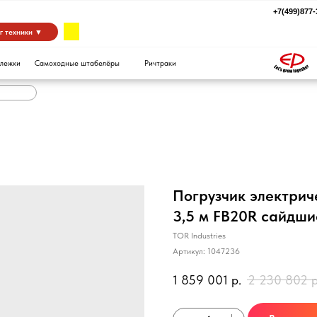
+7(499)877-39-94
za
 ▼
Самоходные штабелёры
Ричтраки
Погрузчик электрич
3,5 м FB20R сайдш
TOR Industries
Артикул:
1047236
1 859 001
р.
2 230 802
р