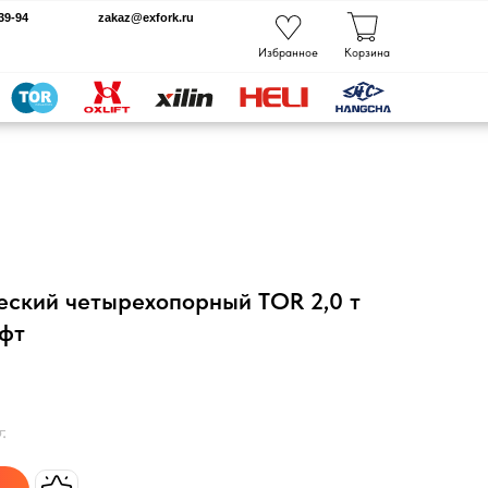
kaz@exfork.ru
Избранное
Корзина
еский четырехопорный TOR 2,0 т
ифт
.