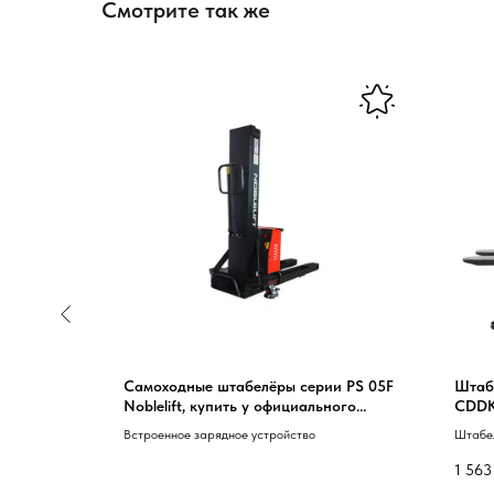
Смотрите так же
3,0 м TOR
Самоходные штабелёры серии PS 05F
Штабе
Noblelift, купить у официального
CDDK1
дилера
платф
TOR
Встроенное зарядное устройство
Штабел
 41
Li-ion
1 563