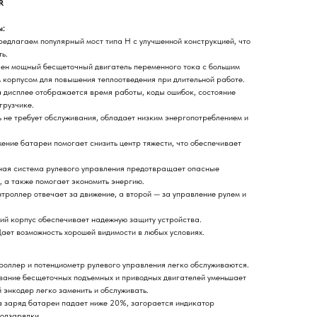
R
ы:
едлагаем популярный мост типа H с улучшенной конструкцией, что
ь.
лен мощный бесщеточный двигатель переменного тока с большим
 корпусом для повышения теплоотведения при длительной работе.
 дисплее отображается время работы, коды ошибок, состояние
грузчике.
 не требует обслуживания, обладает низким энергопотреблением и
ение батареи помогает снизить центр тяжести, что обеспечивает
ная система рулевого управления предотвращает опасные
, а также помогает экономить энергию.
троллер отвечает за движение, а второй — за управление рулем и
ий корпус обеспечивает надежную защиту устройства.
ает возможность хорошей видимости в любых условиях.
троллер и потенциометр рулевого управления легко обслуживаются.
вание бесщеточных подъемных и приводных двигателей уменьшает
 энкодер легко заменить и обслуживать.
а заряд батареи падает ниже 20%, загорается индикатор
подзарядки.