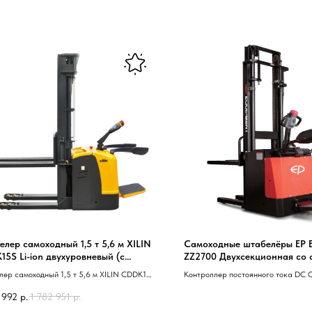
Нужна консультация наше
лер самоходный 1,5 т 5,6 м XILIN
Самоходные штабелёры EP 
Оставьте заявку, наши специалисты свяжут
5S Li-ion двухуровневый (с
ZZ2700 Двухсекционная со
ормой) 24/225 В/Ач
ходом
Ваше имя
ер самоходный 1,5 т 5,6 м XILIN CDDK15S
Контроллер постоянного тока DC C
 двухуровневый 40 с платформой 41
Ударопрочный прозрачный защитн
 992
р.
1 782 951
р.
поликарбоната; Рукоятка управлен