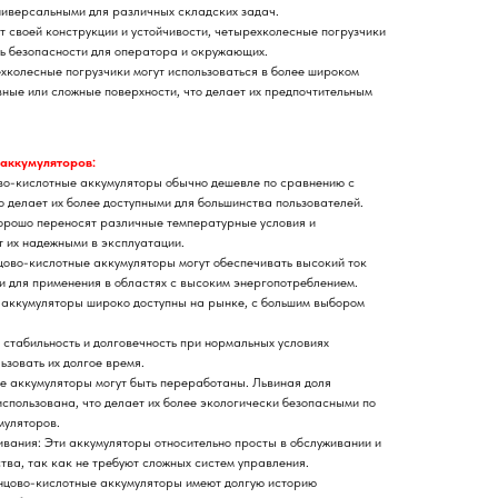
универсальными для различных складских задач.
т своей конструкции и устойчивости, четырехколесные погрузчики
ь безопасности для оператора и окружающих.
хколесные погрузчики могут использоваться в более широком
ные или сложные поверхности, что делает их предпочтительным
аккумуляторов:
во-кислотные аккумуляторы обычно дешевле по сравнению с
о делает их более доступными для большинства пользователей.
хорошо переносят различные температурные условия и
т их надежными в эксплуатации.
ово-кислотные аккумуляторы могут обеспечивать высокий ток
и для применения в областях с высоким энергопотреблением.
 аккумуляторы широко доступны на рынке, с большим выбором
 стабильность и долговечность при нормальных условиях
ьзовать их долгое время.
 аккумуляторы могут быть переработаны. Львиная доля
спользована, что делает их более экологически безопасными по
муляторов.
ивания: Эти аккумуляторы относительно просты в обслуживании и
ва, так как не требуют сложных систем управления.
нцово-кислотные аккумуляторы имеют долгую историю