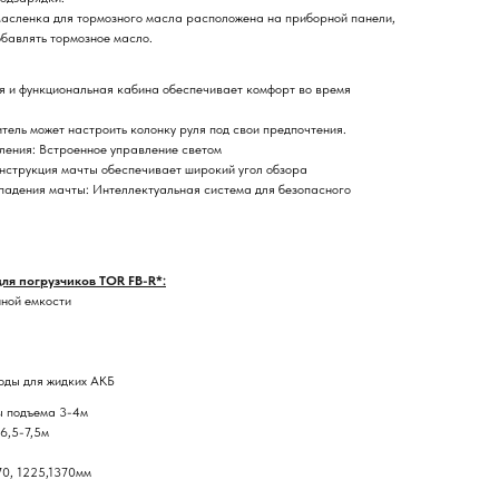
Масленка для тормозного масла расположена на приборной панели,
обавлять тормозное масло.
я и функциональная кабина обеспечивает комфорт во время
тель может настроить колонку руля под свои предпочтения.
ения: Встроенное управление светом
нструкция мачты обеспечивает широкий угол обзора
падения мачты: Интеллектуальная система для безопасного
ля погрузчиков TOR FB-R*:
ной емкости
оды для жидких АКБ
ы подъема 3-4м
6,5-7,5м
70, 1225,1370мм