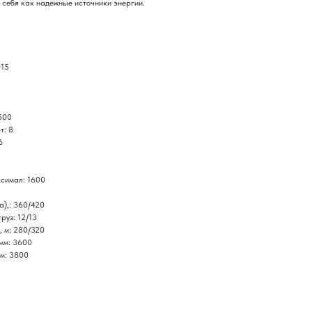
 себя как надежные источники энергии.
015
500
т: 8
6
ксимал: 1600
а),: 360/420
руз: 12/13
, м: 280/320
мм: 3600
мм: 3800