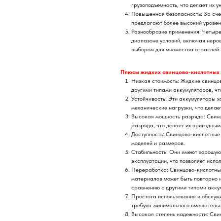
грузоподъемность, что делает их 
Повышенная безопасность: За сче
предлагают более высокий уровен
Разнообразие применения: Четыре
диапазоне условий, включая неров
выбором для множества отраслей.
Плюсы жидких свинцово-кислотных 
Низкая стоимость: Жидкие свинцо
другими типами аккумуляторов, чт
Устойчивость: Эти аккумуляторы 
механические нагрузки, что делае
Высокая мощность разряда: Свинц
разряда, что делает их пригодным
Доступность: Свинцово-кислотные
моделей и размеров.
Стабильность: Они имеют хорошую
эксплуатации, что позволяет испол
Переработка: Свинцово-кислотные
материалов может быть повторно и
сравнению с другими типами акку
Простота использования и обслуж
требуют минимального вмешательст
Высокая степень надежности: Сви