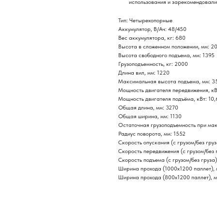
использования и зарекомендовали
Тип: Четырехопорные
Аккумулятор, В/Ач: 48/450
Вес аккумулятора, кг: 680
Высота в сложенном положении, мм: 2
Высота свободного подъема, мм: 1395
Грузоподъемность, кг: 2000
Длина вил, мм: 1220
Максимальная высота подъема, мм: 3
Мощность двигателя передвижения, кВ
Мощность двигателя подъёма, кВт: 10,
Общая длина, мм: 3270
Общая ширина, мм: 1130
Остаточная грузоподъемность при ма
Радиус поворота, мм: 1552
Скорость опускания (с грузом/без груз
Скорость передвижения (с грузом/без г
Скорость подъема (с грузом/без груза)
Ширина прохода (1000х1200 паллет), 
Ширина прохода (800х1200 паллет), 