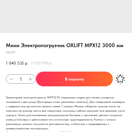
Мини Электропогрузчик OXLIFT MPX12 3000 мм
OXLIFT
1 040 535
р.
1 123 778
р.
В корзину
Трехопорный электропогрузчик МРХ1230 специально создан для тесных складских
помещений и для улицы (благодаря литым резиновым колесам). Для совершения маневров
с поддоном ему достаточно проема менее 3 метров. Малые габариты машины никак не
повлияли на размер места для оператора, поскольку кабина занимает всю верхнюю часть
корпуса. Низко расположенная аккумуляторная батарея и противовес делают погрузчик
очень устойчивым и увеличивают его остаточную грузоподъемность. Колеса с литыми
резиновыми шинами отличаются долговечностью, стойкостью к повреждениям и
универсальностью эксплуатации.