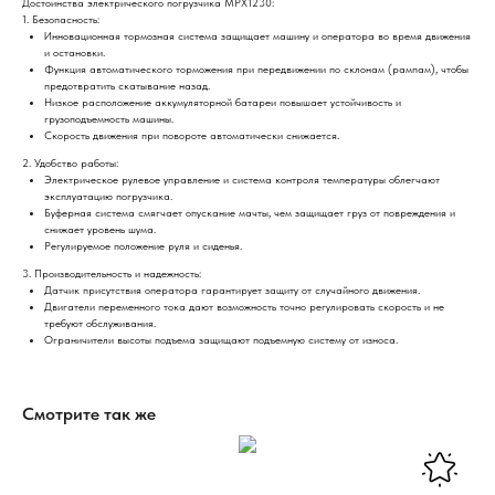
Достоинства электрического погрузчика МРХ1230:
1. Безопасность:
Инновационная тормозная система защищает машину и оператора во время движения
и остановки.
Функция автоматического торможения при передвижении по склонам (рампам), чтобы
предотвратить скатывание назад.
Низкое расположение аккумуляторной батареи повышает устойчивость и
грузоподъемность машины.
Скорость движения при повороте автоматически снижается.
2. Удобство работы:
Электрическое рулевое управление и система контроля температуры облегчают
эксплуатацию погрузчика.
Буферная система смягчает опускание мачты, чем защищает груз от повреждения и
снижает уровень шума.
Регулируемое положение руля и сиденья.
3. Производительность и надежность:
Датчик присутствия оператора гарантирует защиту от случайного движения.
Двигатели переменного тока дают возможность точно регулировать скорость и не
требуют обслуживания.
Ограничители высоты подъема защищают подъемную систему от износа.
Смотрите так же