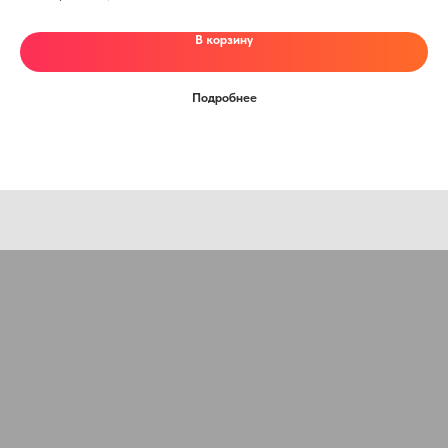
специалиста?
Оставьте заявку, наши специалисты свяжутся с вами
В корзину
и ответят на все вопросы
Ваше имя
Подробнее
Номер телефона
+7
Ваш email
Сообщение
Отправить