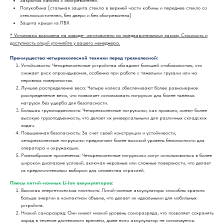
Закрытая кабина с обогревателем
Полукабина (стальная защита стекла в верхней части кабины и переднее стекло со
стеклоочистителем, без двери и без обогревателя)
Защита крыши из ПВХ
* Установка возможна на заводе- изготовители по предварительному заказу. Стоимость и
доступность опций уточняйте у вашего менеджера.
Преимущества четырехколесной техники перед трехколесной:
Устойчивость: Четырехколесные устройства обладают большей стабильностью, что
снижает риск опрокидывания, особенно при работе с тяжелыми грузами или на
неровных поверхностях.
Лучшее распределение веса: Четыре колеса обеспечивают более равномерное
распределение веса, что позволяет использовать погрузчик для более тяжелых
нагрузок без ущерба для безопасности.
Большая грузоподъемность: Четырехколесные погрузчики, как правило, имеют более
высокую грузоподъемность, что делает их универсальными для различных складских
задач.
Повышенная безопасность: За счет своей конструкции и устойчивости,
четырехколесные погрузчики предлагают более высокий уровень безопасности для
оператора и окружающих.
Разнообразие применения: Четырехколесные погрузчики могут использоваться в более
широком диапазоне условий, включая неровные или сложные поверхности, что делает
их предпочтительным выбором для множества отраслей.
Плюсы литий-ионных Li-Ion аккумуляторов:
Высокая энергетическая плотность: Литий-ионные аккумуляторы способны хранить
больше энергии в компактном объеме, что делает их идеальными для мобильных
устройств.
Низкий саморазряд: Они имеют низкий уровень саморазряда, что позволяет сохранять
заряд в течение длительного времени, даже если аккумулятор не используется.