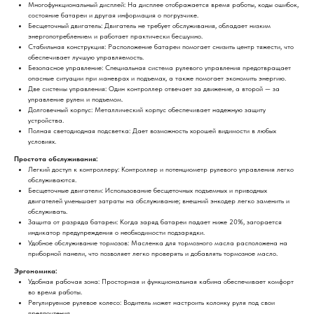
Многофункциональный дисплей: На дисплее отображается время работы, коды ошибок,
состояние батареи и другая информация о погрузчике.
Бесщеточный двигатель: Двигатель не требует обслуживания, обладает низким
энергопотреблением и работает практически бесшумно.
Стабильная конструкция: Расположение батареи помогает снизить центр тяжести, что
обеспечивает лучшую управляемость.
Безопасное управление: Специальная система рулевого управления предотвращает
опасные ситуации при маневрах и подъемах, а также помогает экономить энергию.
Две системы управления: Один контроллер отвечает за движение, а второй — за
управление рулем и подъемом.
Долговечный корпус: Металлический корпус обеспечивает надежную защиту
устройства.
Полная светодиодная подсветка: Дает возможность хорошей видимости в любых
условиях.
Простота обслуживания:
Легкий доступ к контроллеру: Контроллер и потенциометр рулевого управления легко
обслуживаются.
Бесщеточные двигатели: Использование бесщеточных подъемных и приводных
двигателей уменьшает затраты на обслуживание; внешний энкодер легко заменить и
обслуживать.
Защита от разряда батареи: Когда заряд батареи падает ниже 20%, загорается
индикатор предупреждения о необходимости подзарядки.
Удобное обслуживание тормозов: Масленка для тормозного масла расположена на
приборной панели, что позволяет легко проверять и добавлять тормозное масло.
Эргономика:
Удобная рабочая зона: Просторная и функциональная кабина обеспечивает комфорт
во время работы.
Регулируемое рулевое колесо: Водитель может настроить колонку руля под свои
предпочтения.