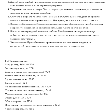
Долгий срок службы: При правильном использовании литий-ионные аккумуляторы могут
выдерживать сотни циклов зарядки и разрядки.
Умеренная масса и размеры: Эти аккумуляторы легкие и компактные, что делает их
удобными для портативных устройств.
Отсутствие эффекта памяти: Литий-ионные аккумуляторы не страдают от эффекта
памяти, что позволяет заряжать их в любое время, не дожидаясь полного разряда.
Высокая эффективность: Они обеспечивают хорошую эффективность преобразования
энергии, что позволяет максимально использовать запасенную энергию.
Широкий температурный диапазон работы: Литий-ионные аккумуляторы могут
работать при различных температурах, что делает их универсальными для разных
условий эксплуатации.
Экологичность: При соблюдении правил утилизации они менее вредны для
окружающей среды по сравнению с другими типами аккумуляторов.
Тип: Четырехопорные
Аккумулятор, В/Ач: 48/200
Вес аккумулятора, кг: 200
Высота в сложенном положении, мм: 1900
Высота свободного подъема, мм: 1100
Грузоподъемность, кг: 2000
Длина вил, мм: 1220
Максимальная высота подъема, мм: 4500
Мощность двигателя передвижения, кВт: 8
Мощность двигателя подъёма, кВт: 10,6
Общая длина, мм: 3420
Общая ширина, мм: 1130
Остаточная грузоподъемность при максимал: 1250
Радиус поворота, мм: 1552