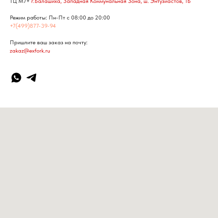
ТЦ М7+
г.Балашиха, Западная Коммунальная Зона, ш. Энтузиастов, 1Б
Режим работы: Пн-Пт с 08:00 до 20:00
+7(499)877-39-94
Пришлите ваш заказ на почту:
zakaz@exfork.ru