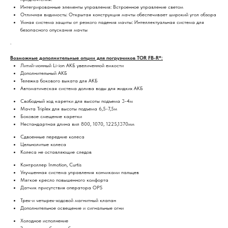
Интегрированные элементы управления: Встроенное управление светом
Отличная видимость: Открытая конструкция мачты обеспечивает широкий угол обзора
Умная система защиты от резкого падения мачты: Интеллектуальная система для
безопасного опускания мачты
.
Возможные дополнительные опции для погрузчиков TOR FB-R*:
Литий-ионный Li-ion АКБ увеличенной емкости
Дополнительный АКБ
Тележка бокового выката для АКБ
Автоматическая система долива воды для жидких АКБ
Свободный ход каретки для высоты подъема 3-4м
Мачта Triplex для высоты подъема 6,5-7,5м
Боковое смещение каретки
Нестандартная длина вил 800, 1070, 1225,1370мм
Сдвоенные передние колеса
Цельнолитые колеса
Колеса не оставляющие следов
Контроллер Inmotion, Curtis
Улучшенная система управления кончиками пальцев
Мягкое кресло повышенного комфорта
Датчик присутствия оператора OPS
Трех-и четырех-ходовой магнитный клапан
Дополнительное освещение и сигнальные огни
Холодное исполнение