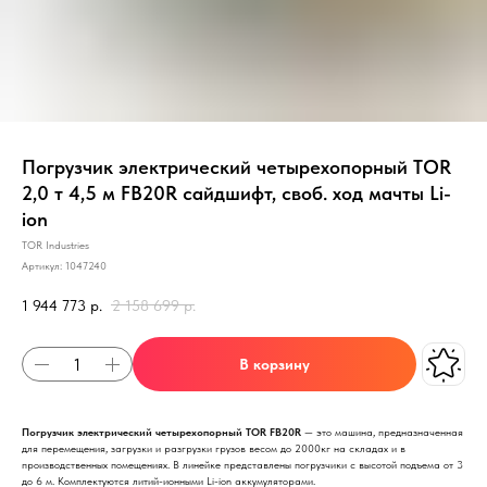
Погрузчик электрический четырехопорный TOR
2,0 т 4,5 м FB20R сайдшифт, своб. ход мачты Li-
ion
TOR Industries
Артикул:
1047240
1 944 773
р.
2 158 699
р.
В корзину
Погрузчик электрический четырехопорный TOR FB20R
— это машина, предназначенная
для перемещения, загрузки и разгрузки грузов весом до 2000кг на складах и в
производственных помещениях. В линейке представлены погрузчики с высотой подъема от 3
до 6 м. Комплектуются литий-ионными Li-ion аккумуляторами.