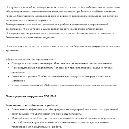
Погрузчики с опорой на четыре колеса отличаются высокой устойчивостью, максимально
сбалансированным распределение веса, позволяющим работать с особенно тяжелыми
грузами, безопасность маневрирования и широким диапазоном использования включая
неровные или сложные поверхности.
Электротехника экологична, подходит для работы в помещениях с ограниченной
вентиляцией. Низкий уровень шума делает работу комфортной, и безопасной.
Электрические погрузчики имеют меньшие затраты на обслуживание по сравнению с
бензиновыми или дизельными моделями.
Подходит для складов со средним и высоким товарооборотом и многоярусным паллетным
хранением.
Сферы применения электропогрузчика:
Склады и логистические центры: Идеален для перемещения паллет и упаковок.
Производственные предприятия: Полезен для транспортировки сырья и готовой
продукции.
Розничная торговля: Удобно использовать для загрузки и разгрузки товаров в
магазинах.
Строительные площадки: Эффективен при перемещении строительных материалов.
Преимущества погрузчиков TOR FB-R
Безопасность и стабильность работы:
Повышенная эффективность: Мы предлагаем популярный мост типа H с улучшенной
конструкцией, что увеличивает его производительность.
Мощный двигатель: У нас установлен мощный бесщеточный двигатель переменного
тока с большим крутящим моментом и специальным корпусом для повышения
теплоотведения при длительной работе.