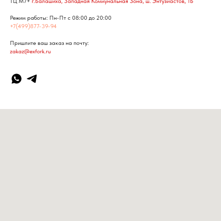
ТЦ М7+
г.Балашиха, Западная Коммунальная Зона, ш. Энтузиастов, 1Б
Режим работы: Пн-Пт с 08:00 до 20:00
+7(499)877-39-94
Пришлите ваш заказ на почту:
zakaz@exfork.ru