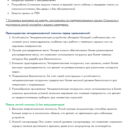
Закрытая кабина с обогревателем
Полукабина (стальная защита стекла в верхней части кабины и переднее стекло со
стеклоочистителем, без двери и без обогревателя)
Защита крыши из ПВХ
* Установка возможна на заводе- изготовители по предварительному заказу. Стоимость и
доступность опций уточняйте у вашего менеджера.
Преимущества четырехколесной техники перед трехколесной:
Устойчивость: Четырехколесные устройства обладают большей стабильностью, что
снижает риск опрокидывания, особенно при работе с тяжелыми грузами или на
неровных поверхностях.
Лучшее распределение веса: Четыре колеса обеспечивают более равномерное
распределение веса, что позволяет использовать погрузчик для более тяжелых
нагрузок без ущерба для безопасности.
Большая грузоподъемность: Четырехколесные погрузчики, как правило, имеют более
высокую грузоподъемность, что делает их универсальными для различных складских
задач.
Повышенная безопасность: За счет своей конструкции и устойчивости,
четырехколесные погрузчики предлагают более высокий уровень безопасности для
оператора и окружающих.
Разнообразие применения: Четырехколесные погрузчики могут использоваться в более
широком диапазоне условий, включая неровные или сложные поверхности, что делает
их предпочтительным выбором для множества отраслей.
Плюсы литий-ионных Li-Ion аккумуляторов:
Высокая энергетическая плотность: Литий-ионные аккумуляторы способны хранить
больше энергии в компактном объеме, что делает их идеальными для мобильных
устройств.
Низкий саморазряд: Они имеют низкий уровень саморазряда, что позволяет сохранять
заряд в течение длительного времени, даже если аккумулятор не используется.