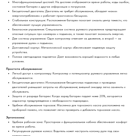
Многофункциональный дисплей: На дисплее отображается время работы, коды ошибок,
состояние батареи и другая информация о погрузчике.
Бесщеточный двигатель: Двигатель не требует обслуживания, обладает низким
энергопотреблением и работает практически бесшумно.
Стабильная конструкция: Расположение батареи помогает снизить центр тяжести, что
обеспечивает лучшую управляемость.
Безопасное управление: Специальная система рулевого управления предотвращает
опасные ситуации при маневрах и подъемах, а также помогает экономить энергию.
Две системы управления: Один контроллер отвечает за движение, а второй — за
управление рулем и подъемом.
Долговечный корпус: Металлический корпус обеспечивает надежную защиту
устройства.
Полная светодиодная подсветка: Дает возможность хорошей видимости в любых
условиях.
Простота обслуживания:
Легкий доступ к контроллеру: Контроллер и потенциометр рулевого управления легко
обслуживаются.
Бесщеточные двигатели: Использование бесщеточных подъемных и приводных
двигателей уменьшает затраты на обслуживание; внешний энкодер легко заменить и
обслуживать.
Защита от разряда батареи: Когда заряд батареи падает ниже 20%, загорается
индикатор предупреждения о необходимости подзарядки.
Удобное обслуживание тормозов: Масленка для тормозного масла расположена на
приборной панели, что позволяет легко проверять и добавлять тормозное масло.
Эргономика:
Удобная рабочая зона: Просторная и функциональная кабина обеспечивает комфорт
во время работы.
Регулируемое рулевое колесо: Водитель может настроить колонку руля под свои
предпочтения.