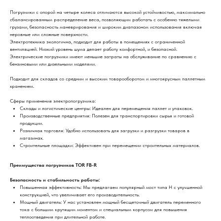
Погрузчики с опорой на четыре колеса отличаются высокой устойчивостью, максимально
сбалансированным распределение веса, позволяющим работать с особенно тяжелыми
грузами, безопасность маневрирования и широким диапазоном использования включая
неровные или сложные поверхности.
Электротехника экологична, подходит для работы в помещениях с ограниченной
вентиляцией. Низкий уровень шума делает работу комфортной, и безопасной.
Электрические погрузчики имеют меньшие затраты на обслуживание по сравнению с
бензиновыми или дизельными моделями.
Подходит для складов со средним и высоким товарооборотом и многоярусным паллетным
хранением.
Сферы применения электропогрузчика:
Склады и логистические центры: Идеален для перемещения паллет и упаковок.
Производственные предприятия: Полезен для транспортировки сырья и готовой
продукции.
Розничная торговля: Удобно использовать для загрузки и разгрузки товаров в
магазинах.
Строительные площадки: Эффективен при перемещении строительных материалов.
Преимущества погрузчиков TOR FB-R
Безопасность и стабильность работы:
Повышенная эффективность: Мы предлагаем популярный мост типа H с улучшенной
конструкцией, что увеличивает его производительность.
Мощный двигатель: У нас установлен мощный бесщеточный двигатель переменного
тока с большим крутящим моментом и специальным корпусом для повышения
теплоотведения при длительной работе.