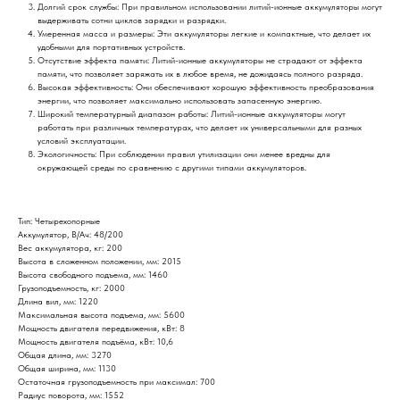
Долгий срок службы: При правильном использовании литий-ионные аккумуляторы могут
выдерживать сотни циклов зарядки и разрядки.
Умеренная масса и размеры: Эти аккумуляторы легкие и компактные, что делает их
удобными для портативных устройств.
Отсутствие эффекта памяти: Литий-ионные аккумуляторы не страдают от эффекта
памяти, что позволяет заряжать их в любое время, не дожидаясь полного разряда.
Высокая эффективность: Они обеспечивают хорошую эффективность преобразования
энергии, что позволяет максимально использовать запасенную энергию.
Широкий температурный диапазон работы: Литий-ионные аккумуляторы могут
работать при различных температурах, что делает их универсальными для разных
условий эксплуатации.
Экологичность: При соблюдении правил утилизации они менее вредны для
окружающей среды по сравнению с другими типами аккумуляторов.
Тип: Четырехопорные
Аккумулятор, В/Ач: 48/200
Вес аккумулятора, кг: 200
Высота в сложенном положении, мм: 2015
Высота свободного подъема, мм: 1460
Грузоподъемность, кг: 2000
Длина вил, мм: 1220
Максимальная высота подъема, мм: 5600
Мощность двигателя передвижения, кВт: 8
Мощность двигателя подъёма, кВт: 10,6
Общая длина, мм: 3270
Общая ширина, мм: 1130
Остаточная грузоподъемность при максимал: 700
Радиус поворота, мм: 1552