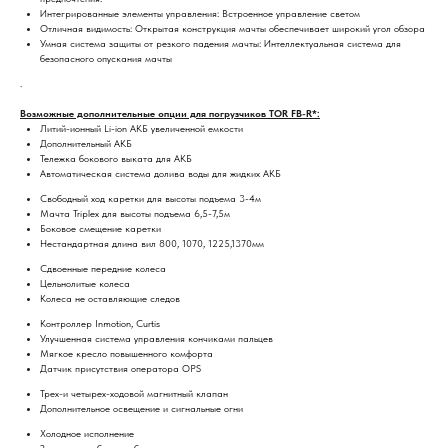
Интегрированные элементы управления: Встроенное управление светом
Отличная видимость: Открытая конструкция мачты обеспечивает широкий угол обзора
Умная система защиты от резкого падения мачты: Интеллектуальная система для
безопасного опускания мачты
.
Возможные дополнительные опции для погрузчиков TOR FB-R*:
Литий-ионный Li-ion АКБ увеличенной емкости
Дополнительный АКБ
Тележка бокового выката для АКБ
Автоматическая система долива воды для жидких АКБ
Свободный ход каретки для высоты подъема 3-4м
Мачта Triplex для высоты подъема 6,5-7,5м
Боковое смещение каретки
Нестандартная длина вил 800, 1070, 1225,1370мм
Сдвоенные передние колеса
Цельнолитые колеса
Колеса не оставляющие следов
Контроллер Inmotion, Curtis
Улучшенная система управления кончиками пальцев
Мягкое кресло повышенного комфорта
Датчик присутствия оператора OPS
Трех-и четырех-ходовой магнитный клапан
Дополнительное освещение и сигнальные огни
Холодное исполнение