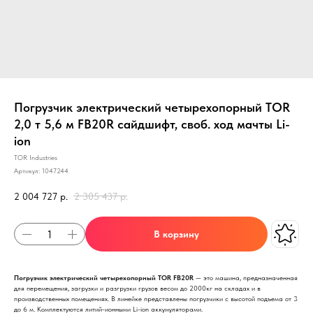
Погрузчик электрический четырехопорный TOR
2,0 т 5,6 м FB20R сайдшифт, своб. ход мачты Li-
ion
TOR Industries
Артикул:
1047244
2 004 727
р.
2 305 437
р.
В корзину
Погрузчик электрический четырехопорный TOR FB20R
— это машина, предназначенная
для перемещения, загрузки и разгрузки грузов весом до 2000кг на складах и в
производственных помещениях. В линейке представлены погрузчики с высотой подъема от 3
до 6 м. Комплектуются литий-ионными Li-ion аккумуляторами.